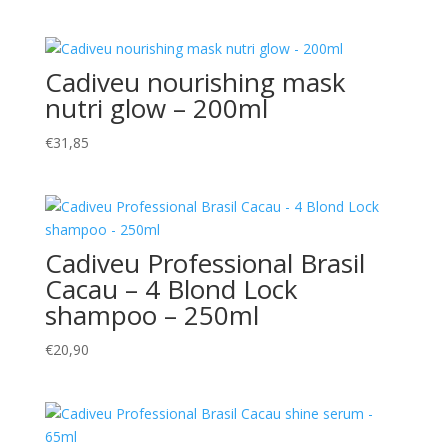
prezzo
prezzo
originale
attuale
era:
è:
Cadiveu nourishing mask
€29,90.
€22,90.
nutri glow – 200ml
€
31,85
Cadiveu Professional Brasil
Cacau – 4 Blond Lock
shampoo – 250ml
€
20,90