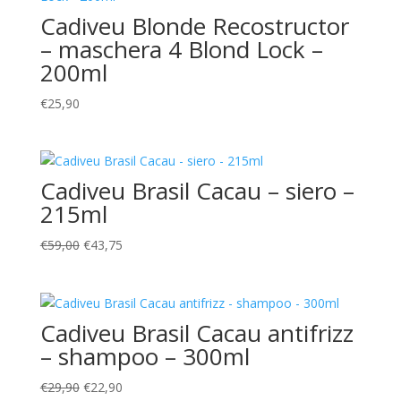
Cadiveu Blonde Recostructor
– maschera 4 Blond Lock –
200ml
€
25,90
Cadiveu Brasil Cacau – siero –
215ml
Il
Il
€
59,00
€
43,75
prezzo
prezzo
originale
attuale
era:
è:
Cadiveu Brasil Cacau antifrizz
€59,00.
€43,75.
– shampoo – 300ml
Il
Il
€
29,90
€
22,90