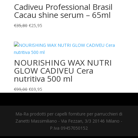
Cadiveu Professional Brasil
Cacau shine serum – 65ml
Il
Il
€
35,80
€
25,95
prezzo
prezzo
originale
attuale
era:
è:
€35,80.
€25,95.
NOURISHING WAX NUTRI
GLOW CADIVEU Cera
nutritiva 500 ml
Il
Il
€
99,00
€
69,95
prezzo
prezzo
originale
attuale
era:
è:
Ma-Ra prodotti per capelli forniture per parrucchieri di
€99,00.
€69,95.
Zanetti Massimiliano - Via Fezzan, 3/3 20146 Milano -
P.Iva 09457050152