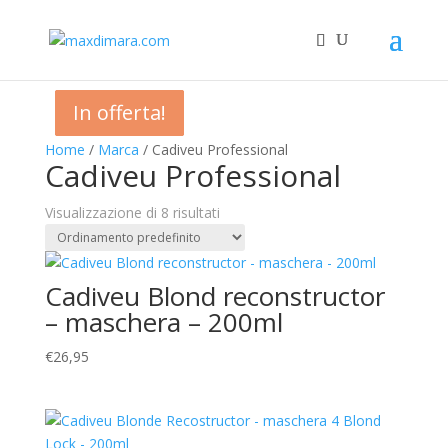
In offerta!
In offerta!
In offerta!
In offerta!
Home
/
Marca
/ Cadiveu Professional
Cadiveu Professional
Visualizzazione di 8 risultati
Cadiveu Blond reconstructor
– maschera – 200ml
€
26,95