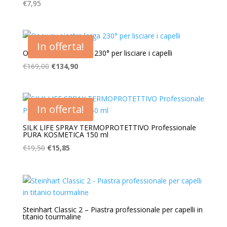
€
7,95
In offerta!
Oneway piastra larga 230° per lisciare i capelli
Il
Il
€
169,00
€
134,90
prezzo
prezzo
originale
attuale
era:
è:
In offerta!
€169,00.
€134,90.
SILK LIFE SPRAY TERMOPROTETTIVO Professionale
PURA KOSMETICA 150 ml
Il
Il
€
19,50
€
15,85
prezzo
prezzo
originale
attuale
era:
è:
€19,50.
€15,85.
Steinhart Classic 2 – Piastra professionale per capelli in
titanio tourmaline