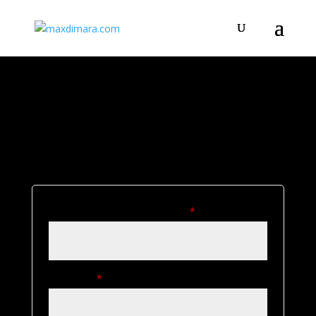
Il mio account
Accedi
Richiesto
Nome utente o indirizzo email
*
Richiesto
Password
*