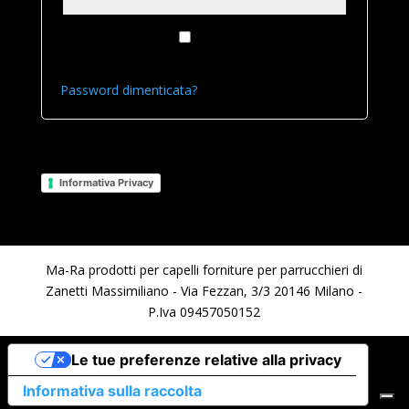
Ricordami
Accedi
Password dimenticata?
Legal
Informativa Privacy
Ma-Ra prodotti per capelli forniture per parrucchieri di
Zanetti Massimiliano - Via Fezzan, 3/3 20146 Milano -
P.Iva 09457050152
Le tue preferenze relative alla privacy
Informativa sulla raccolta