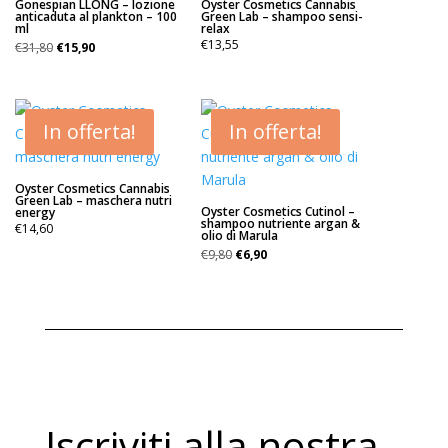
Gonespian LLONG – lozione
Oyster Cosmetics Cannabis
anticaduta al plankton – 100
Green Lab – shampoo sensi-
ml
relax
Il
Il
€
13,55
€
31,80
€
15,90
prezzo
prezzo
originale
attuale
era:
è:
€31,80.
€15,90.
In offerta!
In offerta!
Oyster Cosmetics Cannabis
Green Lab – maschera nutri
Oyster Cosmetics Cutinol –
energy
shampoo nutriente argan &
€
14,60
olio di Marula
Il
Il
€
9,80
€
6,90
prezzo
prezzo
originale
attuale
era:
è:
€9,80.
€6,90.
Iscriviti alla nostra