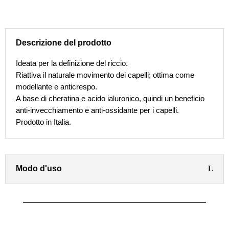
era:
è:
€11,00.
€5,95.
Descrizione del prodotto
Ideata per la definizione del riccio.
Riattiva il naturale movimento dei capelli; ottima come
modellante e anticrespo.
A base di cheratina e acido ialuronico, quindi un beneficio
anti-invecchiamento e anti-ossidante per i capelli.
Prodotto in Italia.
Modo d'uso