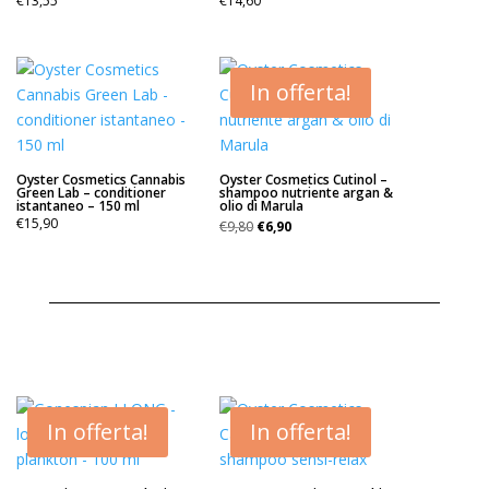
€
13,55
€
14,60
In offerta!
Oyster Cosmetics Cannabis
Oyster Cosmetics Cutinol –
Green Lab – conditioner
shampoo nutriente argan &
istantaneo – 150 ml
olio di Marula
Il
Il
€
15,90
€
9,80
€
6,90
prezzo
prezzo
originale
attuale
era:
è:
€9,80.
€6,90.
In offerta!
In offerta!