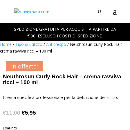
SPEDIZIONE GRATUITA PER ACQUISTI A PARTIRE DA
€ 90, ESCLUSO I COSTI DI SPEDIZIONE.
Home
/
Tipo di utilizzo
/
Anticrespo
/ Neuthrosun Curly Rock Hair –
crema ravviva ricci – 100 ml
In offerta!
Neuthrosun Curly Rock Hair – crema ravviva
ricci – 100 ml
Crema specifica professionale per la definizione del riccio.
Il
Il
€
11,00
€
5,95
prezzo
prezzo
originale
attuale
Esaurito