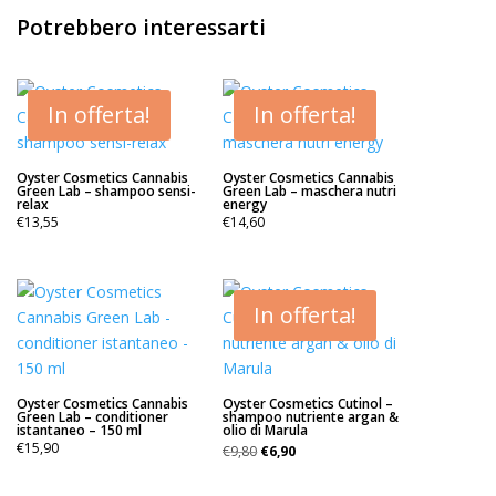
Potrebbero interessarti
In offerta!
In offerta!
Oyster Cosmetics Cannabis
Oyster Cosmetics Cannabis
Green Lab – shampoo sensi-
Green Lab – maschera nutri
relax
energy
€
13,55
€
14,60
In offerta!
Oyster Cosmetics Cannabis
Oyster Cosmetics Cutinol –
Green Lab – conditioner
shampoo nutriente argan &
istantaneo – 150 ml
olio di Marula
Il
Il
€
15,90
€
9,80
€
6,90
prezzo
prezzo
originale
attuale