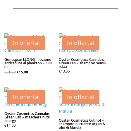
era:
è:
€9,80.
€6,90.
In offerta!
In offerta!
Gonespian LLONG – lozione
Oyster Cosmetics Cannabis
anticaduta al plankton – 100
Green Lab – shampoo sensi-
ml
relax
Il
Il
€
13,55
€
31,80
€
15,90
prezzo
prezzo
originale
attuale
era:
è:
€31,80.
€15,90.
In offerta!
In offerta!
Oyster Cosmetics Cannabis
Green Lab – maschera nutri
Oyster Cosmetics Cutinol –
energy
shampoo nutriente argan &
€
14,60
olio di Marula