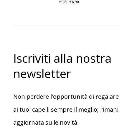
Il
Il
€
9,80
€
6,90
prezzo
prezzo
originale
attuale
era:
è:
€9,80.
€6,90.
Iscriviti alla nostra
newsletter
Non perdere l'opportunità di regalare
ai tuoi capelli sempre il meglio; rimani
aggiornata sulle novità