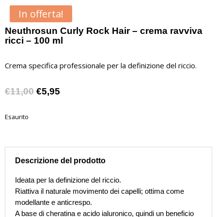
In offerta!
Neuthrosun Curly Rock Hair – crema ravviva
ricci – 100 ml
Crema specifica professionale per la definizione del riccio.
Il
Il
€
11,00
€
5,95
prezzo
prezzo
originale
attuale
Esaurito
era:
è:
€11,00.
€5,95.
Descrizione del prodotto
Ideata per la definizione del riccio.
Riattiva il naturale movimento dei capelli; ottima come
modellante e anticrespo.
A base di cheratina e acido ialuronico, quindi un beneficio