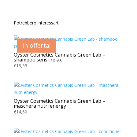
Potrebbero interessarti
In offerta!
In offerta!
In offerta!
Oyster Cosmetics Cannabis Green Lab –
shampoo sensi-relax
€
13,55
Oyster Cosmetics Cannabis Green Lab –
maschera nutri energy
€
14,60