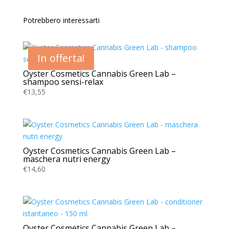
Potrebbero interessarti
In offerta!
In offerta!
In offerta!
Oyster Cosmetics Cannabis Green Lab –
shampoo sensi-relax
€
13,55
Oyster Cosmetics Cannabis Green Lab –
maschera nutri energy
€
14,60
Oyster Cosmetics Cannabis Green Lab –