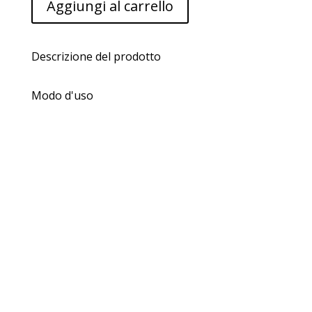
Aggiungi al carrello
Teen
15
in
1
Descrizione del prodotto
NEUTHROSUN
150
Modo d'uso
ml
quantità