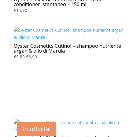
conditioner istantaneo – 150 ml
€
15,90
Oyster Cosmetics Cutinol – shampoo nutriente
argan & olio di Marula
Il
Il
€
9,80
€
6,90
prezzo
prezzo
originale
attuale
era:
è:
€9,80.
€6,90.
In offerta!
In offerta!
In offerta!
In offerta!