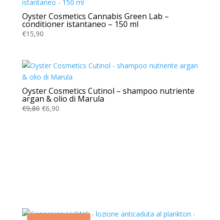
Oyster Cosmetics Cannabis Green Lab –
conditioner istantaneo – 150 ml
€
15,90
Oyster Cosmetics Cutinol – shampoo nutriente
argan & olio di Marula
Il
Il
€
9,80
€
6,90
prezzo
prezzo
originale
attuale
era:
è:
€9,80.
€6,90.