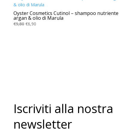
Oyster Cosmetics Cutinol – shampoo nutriente
argan & olio di Marula
Il
Il
€
9,80
€
6,90
prezzo
prezzo
originale
attuale
era:
è:
€9,80.
€6,90.
Iscriviti alla nostra
newsletter