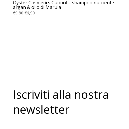
Oyster Cosmetics Cutinol – shampoo nutriente
argan & olio di Marula
Il
Il
€
9,80
€
6,90
prezzo
prezzo
originale
attuale
era:
è:
€9,80.
€6,90.
Iscriviti alla nostra
newsletter