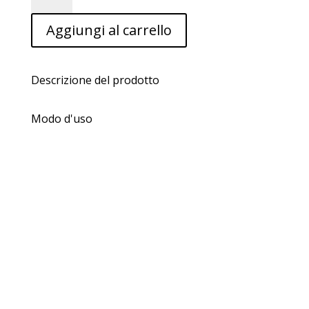
Super
Aggiungi al carrello
Teen
15
in
1
Descrizione del prodotto
NEUTHROSUN
150
Modo d'uso
ml
quantità