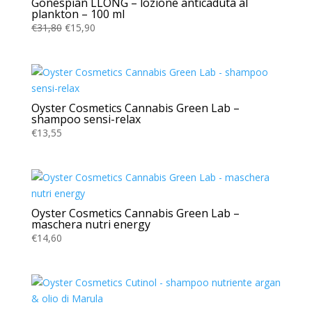
Gonespian LLONG – lozione anticaduta al
plankton – 100 ml
Il
Il
€
31,80
€
15,90
prezzo
prezzo
originale
attuale
era:
è:
€31,80.
€15,90.
Oyster Cosmetics Cannabis Green Lab –
shampoo sensi-relax
€
13,55
Oyster Cosmetics Cannabis Green Lab –
maschera nutri energy
€
14,60