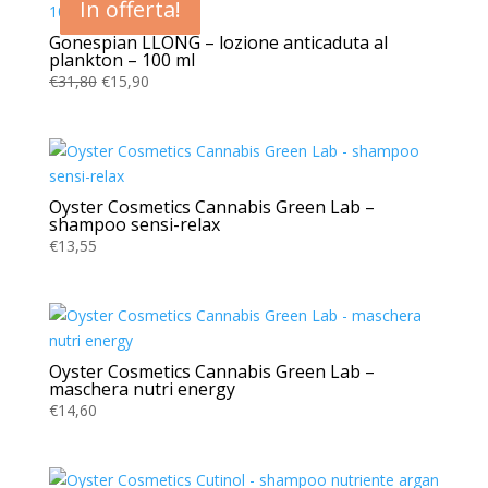
In offerta!
In offerta!
In offerta!
In offerta!
Gonespian LLONG – lozione anticaduta al
plankton – 100 ml
Il
Il
€
31,80
€
15,90
prezzo
prezzo
originale
attuale
era:
è:
€31,80.
€15,90.
Oyster Cosmetics Cannabis Green Lab –
shampoo sensi-relax
€
13,55
Oyster Cosmetics Cannabis Green Lab –
maschera nutri energy
€
14,60