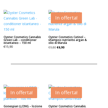
In offerta!
Oyster Cosmetics Cannabis
Oyster Cosmetics Cutinol –
Green Lab – conditioner
shampoo nutriente argan &
istantaneo – 150 ml
olio di Marula
Il
Il
€
15,90
€
9,80
€
6,90
prezzo
prezzo
originale
attuale
era:
è:
€9,80.
€6,90.
In offerta!
In offerta!
Gonespian LLONG – lozione
Oyster Cosmetics Cannabis