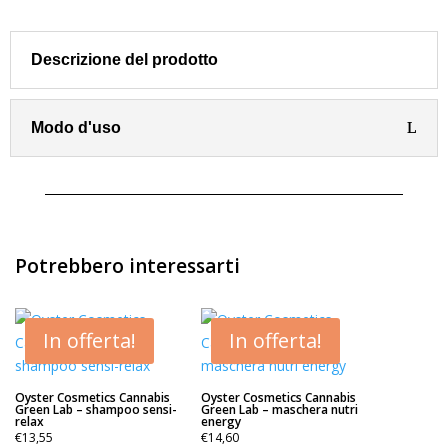
CADIVEU
Cera
nutritiva
Descrizione del prodotto
500
ml
quantità
Modo d'uso
Potrebbero interessarti
In offerta!
In offerta!
Oyster Cosmetics Cannabis
Oyster Cosmetics Cannabis
Green Lab – shampoo sensi-
Green Lab – maschera nutri
relax
energy
€
13,55
€
14,60