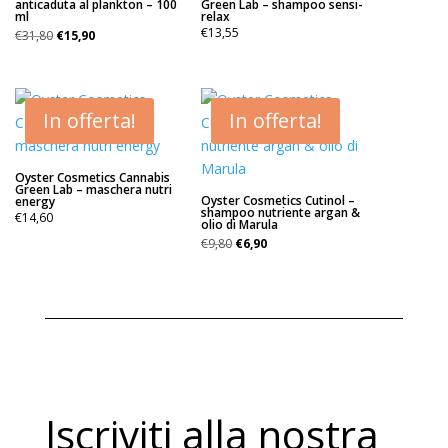
anticaduta al plankton – 100
Green Lab – shampoo sensi-
ml
relax
Il
Il
€
13,55
€
31,80
€
15,90
prezzo
prezzo
originale
attuale
era:
è:
€31,80.
€15,90.
In offerta!
In offerta!
Oyster Cosmetics Cannabis
Green Lab – maschera nutri
Oyster Cosmetics Cutinol –
energy
shampoo nutriente argan &
€
14,60
olio di Marula
Il
Il
€
9,80
€
6,90
prezzo
prezzo
originale
attuale
era:
è:
€9,80.
€6,90.
Iscriviti alla nostra