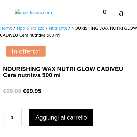
Home
/
Tipo di utilizzo
/
Nutriente
/ NOURISHING WAX NUTRI GLOW
CADIVEU Cera nutritiva 500 ml
In offerta!
NOURISHING WAX NUTRI GLOW CADIVEU
Cera nutritiva 500 ml
Il
Il
€
99,00
€
69,95
prezzo
prezzo
originale
attuale
era:
è:
NOURISHING
Aggiungi al carrello
€99,00.
€69,95.
WAX
NUTRI
GLOW