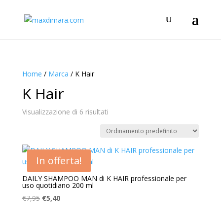
Home
/
Marca
/ K Hair
K Hair
Visualizzazione di 6 risultati
In offerta!
DAILY SHAMPOO MAN di K HAIR professionale per
uso quotidiano 200 ml
Il
Il
€
7,95
€
5,40
prezzo
prezzo
originale
attuale