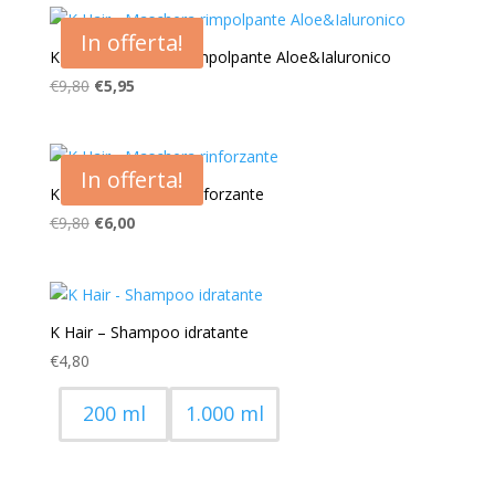
era:
è:
In offerta!
€7,95.
€5,40.
K Hair – Maschera rimpolpante Aloe&Ialuronico
Il
Il
€
9,80
€
5,95
prezzo
prezzo
originale
attuale
era:
è:
In offerta!
€9,80.
€5,95.
K Hair – Maschera rinforzante
Il
Il
€
9,80
€
6,00
prezzo
prezzo
originale
attuale
era:
è:
€9,80.
€6,00.
K Hair – Shampoo idratante
€
4,80
200 ml
1.000 ml