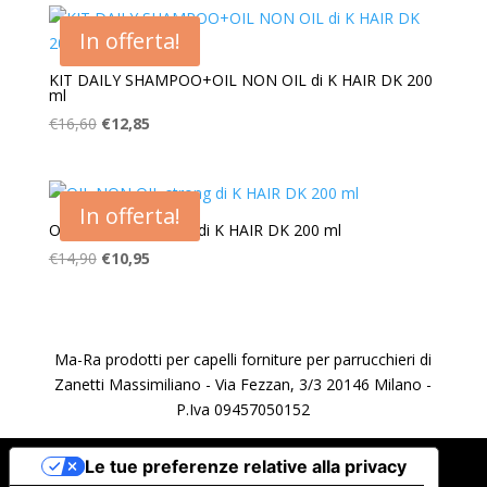
In offerta!
KIT DAILY SHAMPOO+OIL NON OIL di K HAIR DK 200
ml
Il
Il
€
16,60
€
12,85
prezzo
prezzo
originale
attuale
era:
è:
In offerta!
€16,60.
€12,85.
OIL NON OIL strong di K HAIR DK 200 ml
Il
Il
€
14,90
€
10,95
prezzo
prezzo
originale
attuale
era:
è:
€14,90.
€10,95.
Ma-Ra prodotti per capelli forniture per parrucchieri di
Zanetti Massimiliano - Via Fezzan, 3/3 20146 Milano -
P.Iva 09457050152
Le tue preferenze relative alla privacy