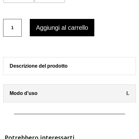
K
Aggiungi al carrello
Hair
-
Shampoo
idratante
quantità
Descrizione del prodotto
Modo d'uso
Potrebbero interessarti