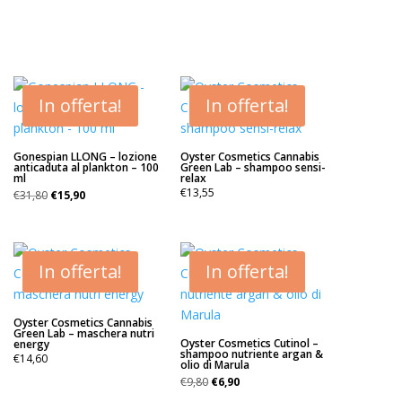
€9,80.
€6,90.
In offerta!
In offerta!
Gonespian LLONG – lozione
Oyster Cosmetics Cannabis
anticaduta al plankton – 100
Green Lab – shampoo sensi-
ml
relax
Il
Il
€
13,55
€
31,80
€
15,90
prezzo
prezzo
originale
attuale
era:
è:
€31,80.
€15,90.
In offerta!
In offerta!
Oyster Cosmetics Cannabis
Green Lab – maschera nutri
Oyster Cosmetics Cutinol –
energy
shampoo nutriente argan &
€
14,60
olio di Marula
Il
Il
€
9,80
€
6,90
prezzo
prezzo