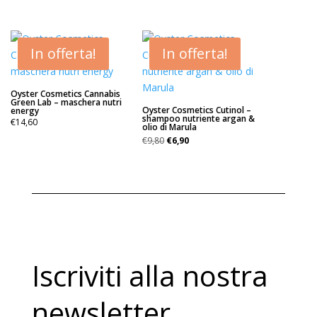
prezzo
prezzo
originale
attuale
era:
è:
€31,80.
€15,90.
In offerta!
In offerta!
Oyster Cosmetics Cannabis
Green Lab – maschera nutri
Oyster Cosmetics Cutinol –
energy
shampoo nutriente argan &
€
14,60
olio di Marula
Il
Il
€
9,80
€
6,90
prezzo
prezzo
originale
attuale
era:
è:
€9,80.
€6,90.
Iscriviti alla nostra
newsletter