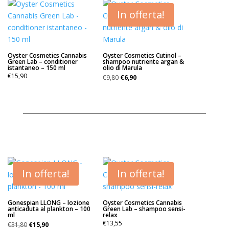
In offerta!
Oyster Cosmetics Cannabis
Oyster Cosmetics Cutinol –
Green Lab – conditioner
shampoo nutriente argan &
istantaneo – 150 ml
olio di Marula
Il
Il
€
15,90
€
9,80
€
6,90
prezzo
prezzo
originale
attuale
era:
è:
€9,80.
€6,90.
In offerta!
In offerta!
Gonespian LLONG – lozione
Oyster Cosmetics Cannabis
anticaduta al plankton – 100
Green Lab – shampoo sensi-
ml
relax
Il
Il
€
13,55
€
31,80
€
15,90