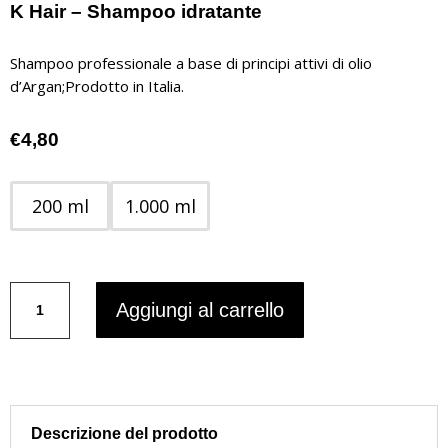
K Hair – Shampoo idratante
Shampoo professionale a base di principi attivi di olio
d’Argan;Prodotto in Italia.
€
4,80
200 ml
1.000 ml
K
Aggiungi al carrello
Hair
-
Shampoo
idratante
quantità
Descrizione del prodotto