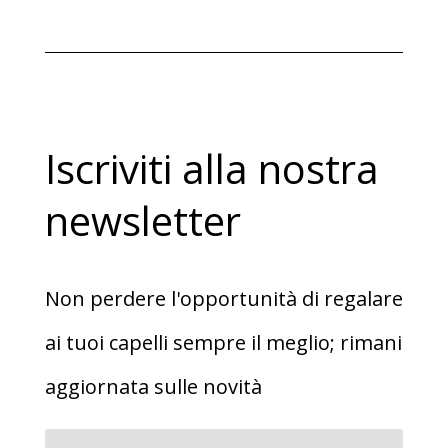
originale
attuale
era:
è:
€9,80.
€6,90.
Iscriviti alla nostra
newsletter
Non perdere l'opportunità di regalare
ai tuoi capelli sempre il meglio; rimani
aggiornata sulle novità