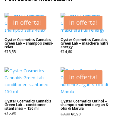
In offerta!
In offerta!
Oyster Cosmetics Cannabis
Oyster Cosmetics Cannabis
Green Lab – shampoo sensi-
Green Lab – maschera nutri
relax
energy
€
13,55
€
14,60
In offerta!
Oyster Cosmetics Cannabis
Oyster Cosmetics Cutinol –
Green Lab – conditioner
shampoo nutriente argan &
istantaneo – 150 ml
olio di Marula
Il
Il
€
15,90
€
9,80
€
6,90
prezzo
prezzo
originale
attuale
era:
è: