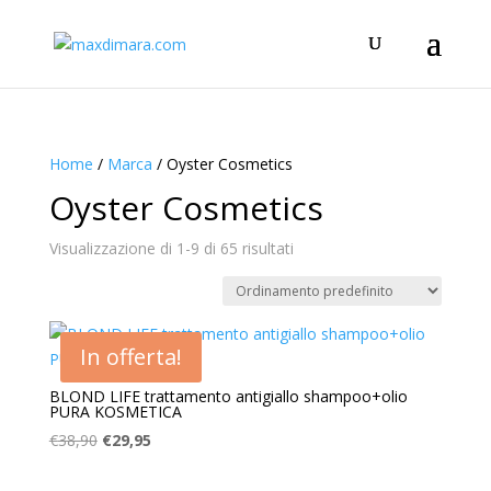
Home
/
Marca
/ Oyster Cosmetics
Oyster Cosmetics
Visualizzazione di 1-9 di 65 risultati
In offerta!
BLOND LIFE trattamento antigiallo shampoo+olio
PURA KOSMETICA
Il
Il
€
38,90
€
29,95
prezzo
prezzo
originale
attuale