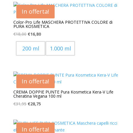
era:
è:
In offerta!
€38,90.
€29,95.
Color-Pro Life MASCHERA PROTETTIVA COLORE di
PURA KOSMETICA
Il
Il
€
18,00
€
16,80
prezzo
prezzo
originale
attuale
200 ml
1.000 ml
era:
è:
€18,00.
€16,80.
In offerta!
CREMA DOPPIE PUNTE Pura Kosmetica Kera-V Life
Cheratina Vegana 100 ml
Il
Il
€
31,95
€
28,75
prezzo
prezzo
originale
attuale
era:
è:
In offerta!
€31,95.
€28,75.