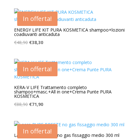
originale
attuale
era:
è:
In offerta!
€31,90.
€25,80.
ENERGY LIFE KIT PURA KOSMETICA shampoo+lozioni
coadiuvanti anticaduta
Il
Il
€
48,90
€
38,30
prezzo
prezzo
originale
attuale
era:
è:
In offerta!
€48,90.
€38,30.
KERA-V LIFE Trattamento completo
shampoo+masc.+All in one+Crema Punte PURA
KOSMETICA
Il
Il
€
88,90
€
71,90
prezzo
prezzo
originale
attuale
era:
è:
In offerta!
€88,90.
€71,90.
Lacca PURE BREEZE no gas fissaggio medio 300 ml