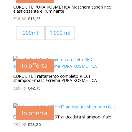
CURL LIFE PURA KOSMETICA Maschera capelli ricci
elasticizzante e illuminante
Il
Il
€
18,60
€
15,25
prezzo
prezzo
originale
attuale
200ml
1.000 ml
era:
è:
€18,60.
€15,25.
In offerta!
CURL LIFE Trattamento completo RICCI
shampoo+masc.+crema PURA KOSMETICA
Il
Il
€
55,15
€
42,75
prezzo
prezzo
originale
attuale
era:
è:
In offerta!
€55,15.
€42,75.
Cutinol NO GRAVITY KIT anticaduta shampoo+fiale
Il
Il
€
31,90
€
25,80
prezzo
prezzo