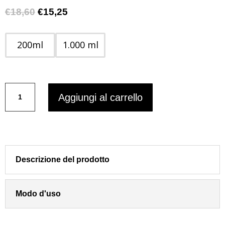
Il
Il
€
18,60
€
15,25
prezzo
prezzo
originale
attuale
200ml
1.000 ml
era:
è:
€18,60.
€15,25.
CURL
Aggiungi al carrello
LIFE
PURA
KOSMETICA
Maschera
capelli
ricci
Descrizione del prodotto
elasticizzante
e
illuminante
Modo d'uso
quantità