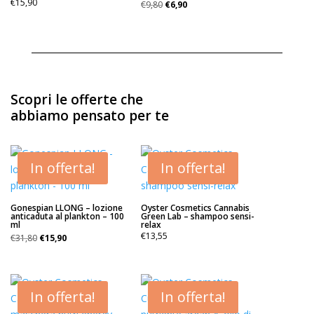
Il
Il
€
15,90
€
9,80
€
6,90
prezzo
prezzo
originale
attuale
era:
è:
€9,80.
€6,90.
Scopri le offerte che
abbiamo pensato per te
In offerta!
In offerta!
Gonespian LLONG – lozione
Oyster Cosmetics Cannabis
anticaduta al plankton – 100
Green Lab – shampoo sensi-
ml
relax
Il
Il
€
13,55
€
31,80
€
15,90
prezzo
prezzo
originale
attuale
era:
è:
€31,80.
€15,90.
In offerta!
In offerta!