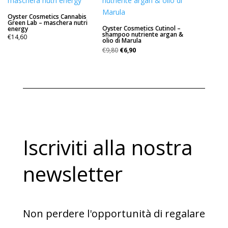
Oyster Cosmetics Cannabis
Green Lab – maschera nutri
Oyster Cosmetics Cutinol –
energy
shampoo nutriente argan &
€
14,60
olio di Marula
Il
Il
€
9,80
€
6,90
prezzo
prezzo
originale
attuale
era:
è:
€9,80.
€6,90.
Iscriviti alla nostra
newsletter
Non perdere l'opportunità di regalare