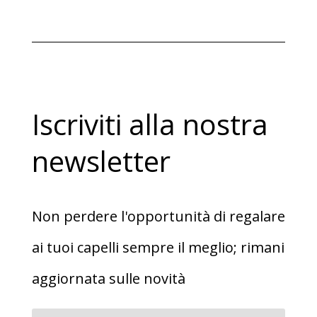
prezzo
prezzo
originale
attuale
era:
è:
€9,80.
€6,90.
Iscriviti alla nostra
newsletter
Non perdere l'opportunità di regalare
ai tuoi capelli sempre il meglio; rimani
aggiornata sulle novità