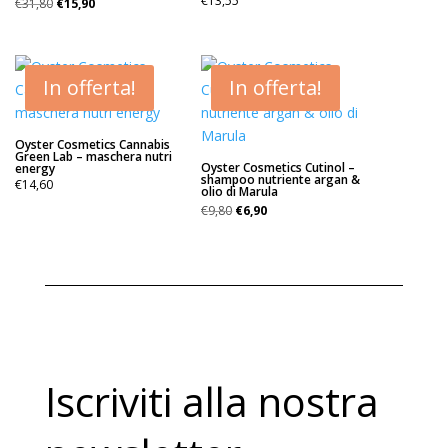
€
13,55
€
31,80
€
15,90
prezzo
prezzo
originale
attuale
era:
è:
€31,80.
€15,90.
In offerta!
In offerta!
Oyster Cosmetics Cannabis
Green Lab – maschera nutri
Oyster Cosmetics Cutinol –
energy
shampoo nutriente argan &
€
14,60
olio di Marula
Il
Il
€
9,80
€
6,90
prezzo
prezzo
originale
attuale
era:
è:
€9,80.
€6,90.
Iscriviti alla nostra