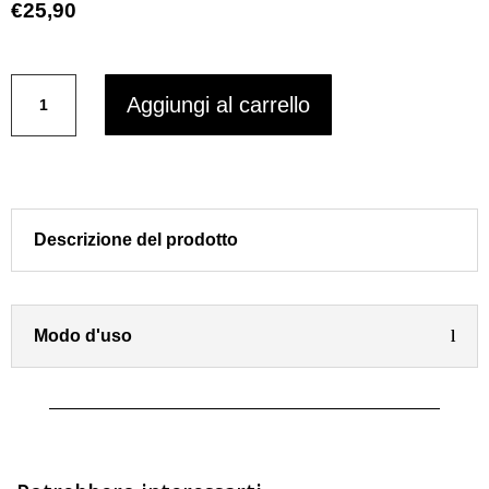
€
25,90
BIO
Aggiungi al carrello
TONIC
Dr.
LA
VILLA
Tonico
pelli
Descrizione del prodotto
delicate
acido
Ialuronico
500
Modo d'uso
ml
quantità