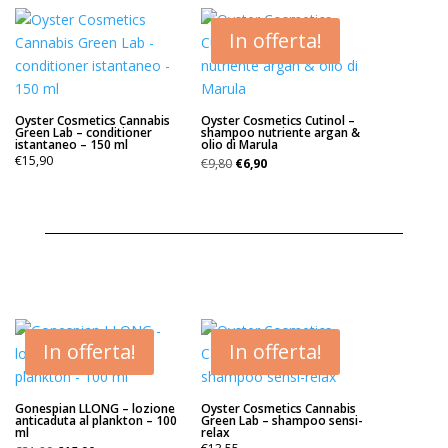
In offerta!
Oyster Cosmetics Cannabis
Oyster Cosmetics Cutinol –
Green Lab – conditioner
shampoo nutriente argan &
istantaneo – 150 ml
olio di Marula
Il
Il
€
15,90
€
9,80
€
6,90
prezzo
prezzo
originale
attuale
era:
è:
€9,80.
€6,90.
In offerta!
In offerta!
Gonespian LLONG – lozione
Oyster Cosmetics Cannabis
anticaduta al plankton – 100
Green Lab – shampoo sensi-
ml
relax
Il
Il