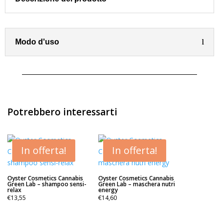
delicate
acido
Ialuronico
500
Modo d'uso
ml
quantità
Potrebbero interessarti
In offerta!
In offerta!
Oyster Cosmetics Cannabis
Oyster Cosmetics Cannabis
Green Lab – shampoo sensi-
Green Lab – maschera nutri
relax
energy
€
13,55
€
14,60