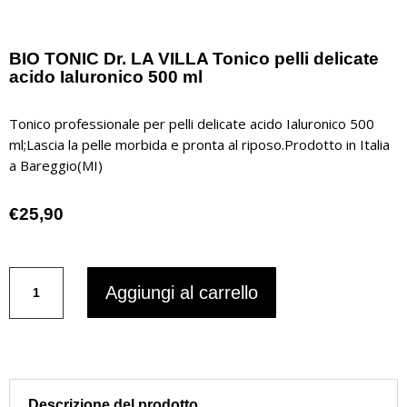
BIO TONIC Dr. LA VILLA Tonico pelli delicate
acido Ialuronico 500 ml
Tonico professionale per pelli delicate acido Ialuronico 500
ml;Lascia la pelle morbida e pronta al riposo.Prodotto in Italia
a Bareggio(MI)
€
25,90
BIO
Aggiungi al carrello
TONIC
Dr.
LA
VILLA
Tonico
pelli
Descrizione del prodotto