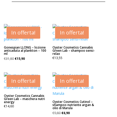
€9,80.
€6,90.
In offerta!
In offerta!
Gonespian LLONG – lozione
Oyster Cosmetics Cannabis
anticaduta al plankton – 100
Green Lab – shampoo sensi-
ml
relax
Il
Il
€
13,55
€
31,80
€
15,90
prezzo
prezzo
originale
attuale
era:
è:
€31,80.
€15,90.
In offerta!
In offerta!
Oyster Cosmetics Cannabis
Green Lab – maschera nutri
Oyster Cosmetics Cutinol –
energy
shampoo nutriente argan &
€
14,60
olio di Marula
Il
Il
€
9,80
€
6,90