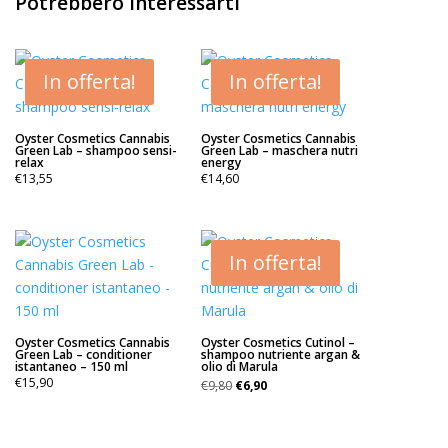
Potrebbero interessarti
In offerta!
In offerta!
Oyster Cosmetics Cannabis
Oyster Cosmetics Cannabis
Green Lab – shampoo sensi-
Green Lab – maschera nutri
relax
energy
€
13,55
€
14,60
In offerta!
Oyster Cosmetics Cannabis
Oyster Cosmetics Cutinol –
Green Lab – conditioner
shampoo nutriente argan &
istantaneo – 150 ml
olio di Marula
Il
Il
€
15,90
€
9,80
€
6,90
prezzo
prezzo
originale
attuale
era:
è: