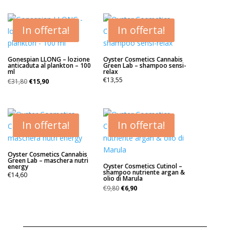
In offerta!
In offerta!
Gonespian LLONG – lozione
Oyster Cosmetics Cannabis
anticaduta al plankton – 100
Green Lab – shampoo sensi-
ml
relax
Il
Il
€
13,55
€
31,80
€
15,90
prezzo
prezzo
originale
attuale
era:
è:
€31,80.
€15,90.
In offerta!
In offerta!
Oyster Cosmetics Cannabis
Green Lab – maschera nutri
Oyster Cosmetics Cutinol –
energy
shampoo nutriente argan &
€
14,60
olio di Marula
Il
Il
€
9,80
€
6,90
prezzo
prezzo
originale
attuale
era:
è:
€9,80.
€6,90.