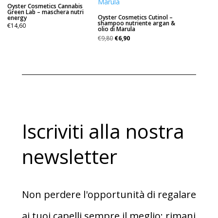
Oyster Cosmetics Cannabis
Green Lab – maschera nutri
Oyster Cosmetics Cutinol –
energy
shampoo nutriente argan &
€
14,60
olio di Marula
Il
Il
€
9,80
€
6,90
prezzo
prezzo
originale
attuale
era:
è:
€9,80.
€6,90.
Iscriviti alla nostra
newsletter
Non perdere l'opportunità di regalare
ai tuoi capelli sempre il meglio; rimani