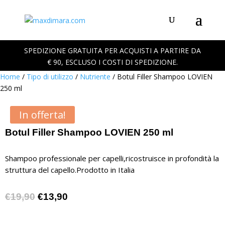
SPEDIZIONE GRATUITA PER ACQUISTI A PARTIRE DA
€ 90, ESCLUSO I COSTI DI SPEDIZIONE.
Home
/
Tipo di utilizzo
/
Nutriente
/ Botul Filler Shampoo LOVIEN
250 ml
In offerta!
Botul Filler Shampoo LOVIEN 250 ml
Shampoo professionale per capelli,ricostruisce in profondità la
struttura del capello.Prodotto in Italia
Il
Il
€
19,90
€
13,90
prezzo
prezzo
originale
attuale