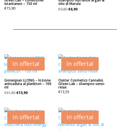
Green Lab – conditioner
shampoo nutriente argan &
istantaneo – 150 ml
olio di Marula
Il
Il
€
15,90
€
9,80
€
6,90
prezzo
prezzo
originale
attuale
era:
è:
€9,80.
€6,90.
In offerta!
In offerta!
Gonespian LLONG – lozione
Oyster Cosmetics Cannabis
anticaduta al plankton – 100
Green Lab – shampoo sensi-
ml
relax
Il
Il
€
13,55
€
31,80
€
15,90
prezzo
prezzo
originale
attuale
era:
è:
€31,80.
€15,90.
In offerta!
In offerta!