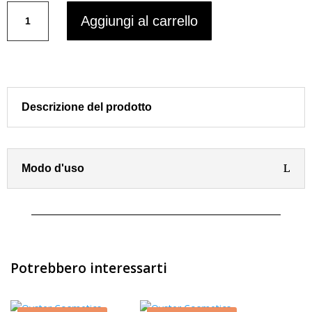
Botul
era:
è:
Aggiungi al carrello
Filler
€19,90.
€13,90.
Shampoo
LOVIEN
250
ml
quantità
Descrizione del prodotto
Modo d'uso
Potrebbero interessarti