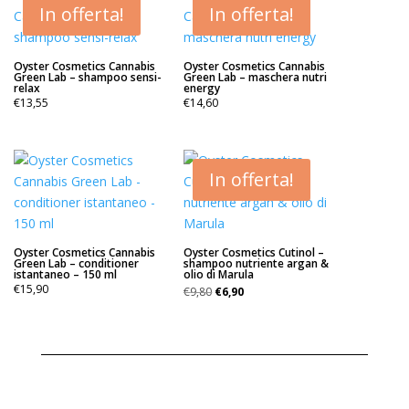
In offerta!
In offerta!
Oyster Cosmetics Cannabis
Oyster Cosmetics Cannabis
Green Lab – shampoo sensi-
Green Lab – maschera nutri
relax
energy
€
13,55
€
14,60
In offerta!
Oyster Cosmetics Cannabis
Oyster Cosmetics Cutinol –
Green Lab – conditioner
shampoo nutriente argan &
istantaneo – 150 ml
olio di Marula
Il
Il
€
15,90
€
9,80
€
6,90
prezzo
prezzo
originale
attuale
era:
è:
€9,80.
€6,90.