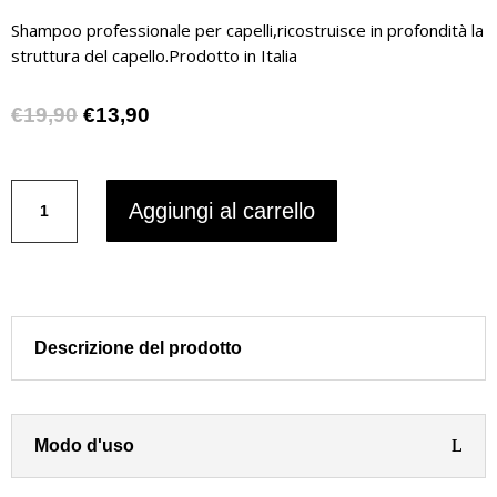
Shampoo professionale per capelli,ricostruisce in profondità la
struttura del capello.Prodotto in Italia
Il
Il
€
19,90
€
13,90
prezzo
prezzo
originale
attuale
Botul
era:
è:
Aggiungi al carrello
Filler
€19,90.
€13,90.
Shampoo
LOVIEN
250
ml
quantità
Descrizione del prodotto
Modo d'uso