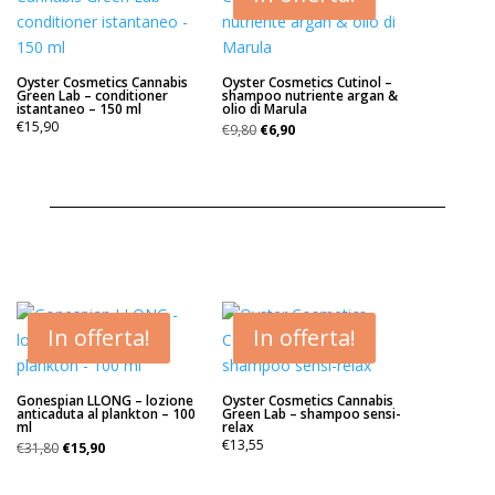
Oyster Cosmetics Cannabis
Oyster Cosmetics Cutinol –
Green Lab – conditioner
shampoo nutriente argan &
istantaneo – 150 ml
olio di Marula
Il
Il
€
15,90
€
9,80
€
6,90
prezzo
prezzo
originale
attuale
era:
è:
€9,80.
€6,90.
In offerta!
In offerta!
Gonespian LLONG – lozione
Oyster Cosmetics Cannabis
anticaduta al plankton – 100
Green Lab – shampoo sensi-
ml
relax
Il
Il
€
13,55
€
31,80
€
15,90
prezzo
prezzo
originale
attuale