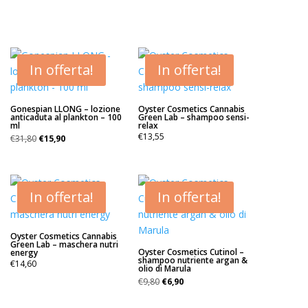
In offerta!
In offerta!
Gonespian LLONG – lozione
Oyster Cosmetics Cannabis
anticaduta al plankton – 100
Green Lab – shampoo sensi-
ml
relax
Il
Il
€
13,55
€
31,80
€
15,90
prezzo
prezzo
originale
attuale
era:
è:
€31,80.
€15,90.
In offerta!
In offerta!
Oyster Cosmetics Cannabis
Green Lab – maschera nutri
Oyster Cosmetics Cutinol –
energy
shampoo nutriente argan &
€
14,60
olio di Marula
Il
Il
€
9,80
€
6,90
prezzo
prezzo
originale
attuale