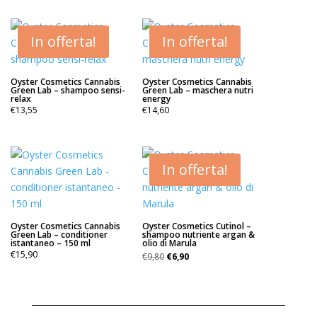
In offerta!
In offerta!
Oyster Cosmetics Cannabis
Oyster Cosmetics Cannabis
Green Lab – shampoo sensi-
Green Lab – maschera nutri
relax
energy
€
13,55
€
14,60
In offerta!
Oyster Cosmetics Cannabis
Oyster Cosmetics Cutinol –
Green Lab – conditioner
shampoo nutriente argan &
istantaneo – 150 ml
olio di Marula
Il
Il
€
15,90
€
9,80
€
6,90
prezzo
prezzo
originale
attuale
era:
è:
€9,80.
€6,90.