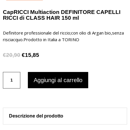
CapRICCI Multiaction DEFINITORE CAPELLI
RICCI di CLASS HAIR 150 ml
Definitore professionale del riccio;con olio di Argan bio,senza
risciacquo.Prodotto in Italia a TORINO
Il
Il
€
20,90
€
15,85
prezzo
prezzo
originale
attuale
CapRICCI
era:
è:
Aggiungi al carrello
Multiaction
€20,90.
€15,85.
DEFINITORE
CAPELLI
RICCI
di
CLASS
Descrizione del prodotto
HAIR
150