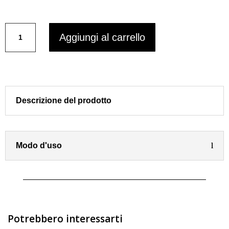
prezzo
prezzo
originale
attuale
CapRICCI
era:
è:
Aggiungi al carrello
Multiaction
€20,90.
€15,85.
DEFINITORE
CAPELLI
RICCI
di
CLASS
Descrizione del prodotto
HAIR
150
ml
quantità
Modo d'uso
Potrebbero interessarti