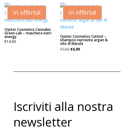
era:
è:
€31,80.
€15,90.
In offerta!
In offerta!
Oyster Cosmetics Cannabis
Green Lab – maschera nutri
Oyster Cosmetics Cutinol –
energy
shampoo nutriente argan &
€
14,60
olio di Marula
Il
Il
€
9,80
€
6,90
prezzo
prezzo
originale
attuale
era:
è:
€9,80.
€6,90.
Iscriviti alla nostra
newsletter