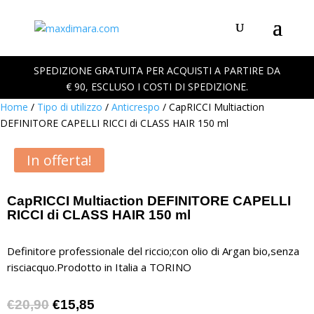
SPEDIZIONE GRATUITA PER ACQUISTI A PARTIRE DA
€ 90, ESCLUSO I COSTI DI SPEDIZIONE.
Home
/
Tipo di utilizzo
/
Anticrespo
/ CapRICCI Multiaction
DEFINITORE CAPELLI RICCI di CLASS HAIR 150 ml
In offerta!
CapRICCI Multiaction DEFINITORE CAPELLI
RICCI di CLASS HAIR 150 ml
Definitore professionale del riccio;con olio di Argan bio,senza
risciacquo.Prodotto in Italia a TORINO
Il
Il
€
20,90
€
15,85