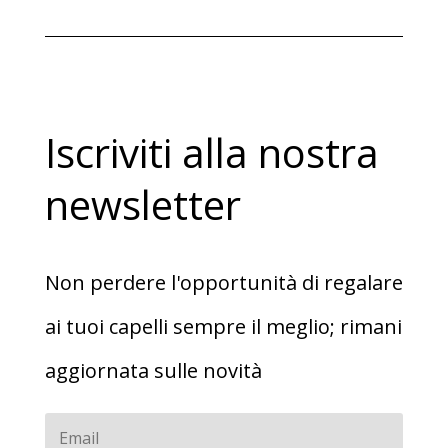
era:
è:
€9,80.
€6,90.
Iscriviti alla nostra
newsletter
Non perdere l'opportunità di regalare
ai tuoi capelli sempre il meglio; rimani
aggiornata sulle novità