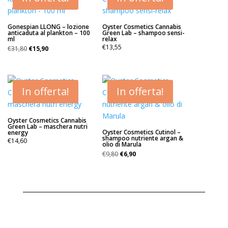
Gonespian LLONG – lozione
Oyster Cosmetics Cannabis
anticaduta al plankton – 100
Green Lab – shampoo sensi-
ml
relax
Il
Il
€
13,55
€
31,80
€
15,90
prezzo
prezzo
originale
attuale
era:
è:
€31,80.
€15,90.
In offerta!
In offerta!
Oyster Cosmetics Cannabis
Green Lab – maschera nutri
Oyster Cosmetics Cutinol –
energy
shampoo nutriente argan &
€
14,60
olio di Marula
Il
Il
€
9,80
€
6,90
prezzo
prezzo
originale
attuale
era:
è:
€9,80.
€6,90.