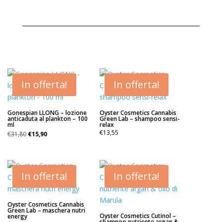
originale
attuale
era:
è:
€9,80.
€6,90.
In offerta!
In offerta!
Gonespian LLONG – lozione
Oyster Cosmetics Cannabis
anticaduta al plankton – 100
Green Lab – shampoo sensi-
ml
relax
Il
Il
€
13,55
€
31,80
€
15,90
prezzo
prezzo
originale
attuale
era:
è:
€31,80.
€15,90.
In offerta!
In offerta!
Oyster Cosmetics Cannabis
Green Lab – maschera nutri
Oyster Cosmetics Cutinol –
energy
shampoo nutriente argan &