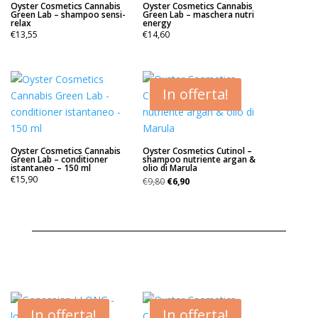
Oyster Cosmetics Cannabis
Oyster Cosmetics Cannabis
Green Lab – shampoo sensi-
Green Lab – maschera nutri
relax
energy
€
13,55
€
14,60
In offerta!
Oyster Cosmetics Cannabis
Oyster Cosmetics Cutinol –
Green Lab – conditioner
shampoo nutriente argan &
istantaneo – 150 ml
olio di Marula
Il
Il
€
15,90
€
9,80
€
6,90
prezzo
prezzo
originale
attuale
era:
è:
€9,80.
€6,90.
In offerta!
In offerta!