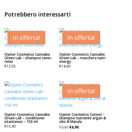
Potrebbero interessarti
In offerta!
In offerta!
Oyster Cosmetics Cannabis
Oyster Cosmetics Cannabis
Green Lab – shampoo sensi-
Green Lab – maschera nutri
relax
energy
€
13,55
€
14,60
In offerta!
Oyster Cosmetics Cannabis
Oyster Cosmetics Cutinol –
Green Lab – conditioner
shampoo nutriente argan &
istantaneo – 150 ml
olio di Marula
Il
Il
€
15,90
€
9,80
€
6,90
prezzo
prezzo