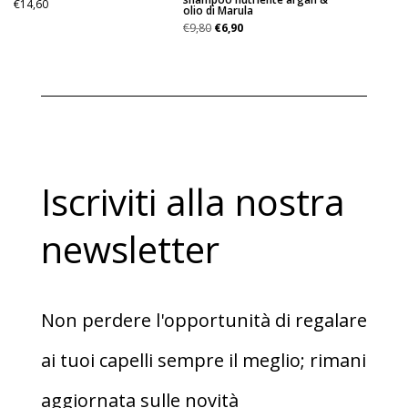
€
14,60
olio di Marula
Il
Il
€
9,80
€
6,90
prezzo
prezzo
originale
attuale
era:
è:
€9,80.
€6,90.
Iscriviti alla nostra
newsletter
Non perdere l'opportunità di regalare
ai tuoi capelli sempre il meglio; rimani
aggiornata sulle novità