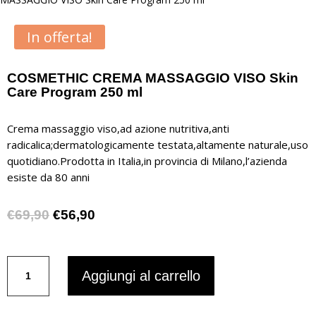
In offerta!
COSMETHIC CREMA MASSAGGIO VISO Skin
Care Program 250 ml
Crema massaggio viso,ad azione nutritiva,anti
radicalica;dermatologicamente testata,altamente naturale,uso
quotidiano.Prodotta in Italia,in provincia di Milano,l’azienda
esiste da 80 anni
Il
Il
€
69,90
€
56,90
prezzo
prezzo
originale
attuale
COSMETHIC
era:
è:
Aggiungi al carrello
CREMA
€69,90.
€56,90.
MASSAGGIO
VISO