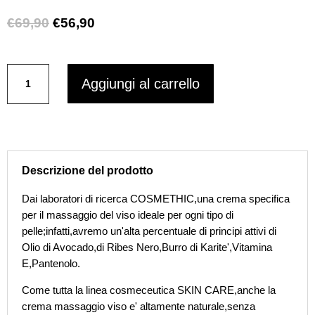
Il
Il
€
69,90
€
56,90
prezzo
prezzo
originale
attuale
COSMETHIC
era:
è:
Aggiungi al carrello
CREMA
€69,90.
€56,90.
MASSAGGIO
VISO
Skin
Care
Program
Descrizione del prodotto
250
ml
Dai laboratori di ricerca COSMETHIC,una crema specifica
quantità
per il massaggio del viso ideale per ogni tipo di
pelle;infatti,avremo un'alta percentuale di principi attivi di
Olio di Avocado,di Ribes Nero,Burro di Karite',Vitamina
E,Pantenolo.
Come tutta la linea cosmeceutica SKIN CARE,anche la
crema massaggio viso e' altamente naturale,senza