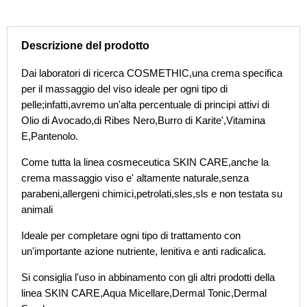
Skin
Care
Program
Descrizione del prodotto
250
ml
Dai laboratori di ricerca COSMETHIC,una crema specifica
quantità
per il massaggio del viso ideale per ogni tipo di
pelle;infatti,avremo un'alta percentuale di principi attivi di
Olio di Avocado,di Ribes Nero,Burro di Karite',Vitamina
E,Pantenolo.
Come tutta la linea cosmeceutica SKIN CARE,anche la
crema massaggio viso e' altamente naturale,senza
parabeni,allergeni chimici,petrolati,sles,sls e non testata su
animali
Ideale per completare ogni tipo di trattamento con
un'importante azione nutriente, lenitiva e anti radicalica.
Si consiglia l'uso in abbinamento con gli altri prodotti della
linea SKIN CARE,Aqua Micellare,Dermal Tonic,Dermal