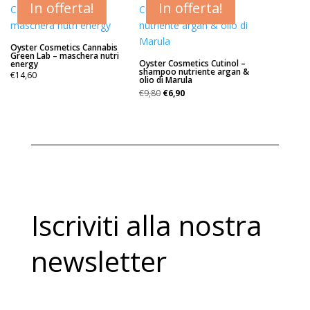
€31,80.
€15,90.
In offerta!
In offerta!
Oyster Cosmetics Cannabis
Green Lab – maschera nutri
Oyster Cosmetics Cutinol –
energy
shampoo nutriente argan &
€
14,60
olio di Marula
Il
Il
€
9,80
€
6,90
prezzo
prezzo
originale
attuale
era:
è:
€9,80.
€6,90.
Iscriviti alla nostra
newsletter