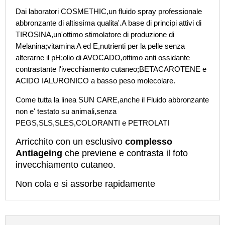
175
ml
Dai laboratori COSMETHIC,un fluido spray professionale
quantità
abbronzante di altissima qualita'.A base di principi attivi di
TIROSINA,un'ottimo stimolatore di produzione di
Melanina;vitamina A ed E,nutrienti per la pelle senza
alterarne il pH;olio di AVOCADO,ottimo anti ossidante
contrastante l'ivecchiamento cutaneo;BETACAROTENE e
ACIDO IALURONICO a basso peso molecolare.
Come tutta la linea SUN CARE,anche il Fluido abbronzante
non e' testato su animali,senza
PEGS,SLS,SLES,COLORANTI e PETROLATI
Arricchito con un esclusivo
complesso
Antiageing
che previene e contrasta il foto
invecchiamento cutaneo.
Non cola e si assorbe rapidamente