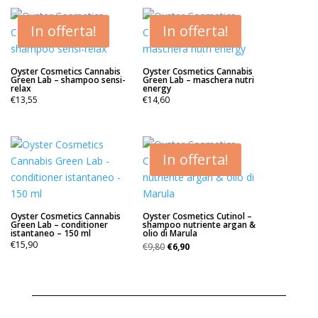
In offerta!
In offerta!
Oyster Cosmetics Cannabis
Oyster Cosmetics Cannabis
Green Lab – shampoo sensi-
Green Lab – maschera nutri
relax
energy
€
13,55
€
14,60
In offerta!
Oyster Cosmetics Cannabis
Oyster Cosmetics Cutinol –
Green Lab – conditioner
shampoo nutriente argan &
istantaneo – 150 ml
olio di Marula
Il
Il
€
15,90
€
9,80
€
6,90
prezzo
prezzo
originale
attuale
era:
è:
€9,80.
€6,90.