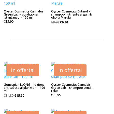
Oyster Cosmetics Cannabis
Oyster Cosmetics Cutinol –
Green Lab – conditioner
shampoo nutriente argan &
istantaneo – 150 ml
olio di Marula
Il
Il
€
15,90
€
9,80
€
6,90
prezzo
prezzo
originale
attuale
era:
è:
€9,80.
€6,90.
In offerta!
In offerta!
Gonespian LLONG – lozione
Oyster Cosmetics Cannabis
anticaduta al plankton – 100
Green Lab – shampoo sensi-
ml
relax
Il
Il
€
13,55
€
31,80
€
15,90
prezzo
prezzo
originale
attuale
era:
è: