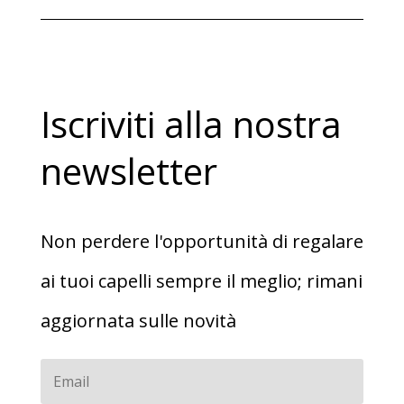
era:
è:
€9,80.
€6,90.
Iscriviti alla nostra
newsletter
Non perdere l'opportunità di regalare
ai tuoi capelli sempre il meglio; rimani
aggiornata sulle novità