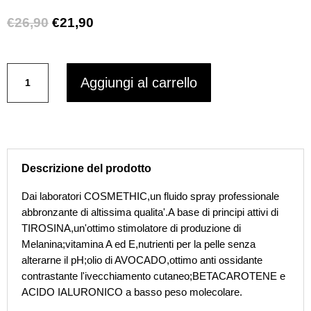
Il
Il
€
26,90
€
21,90
prezzo
prezzo
originale
attuale
COSMETHIC
era:
è:
Aggiungi al carrello
SUN
€26,90.
€21,90.
CARE
COSMECEUTICALS
Fluido
spray
abbronzatura
Descrizione del prodotto
175
ml
Dai laboratori COSMETHIC,un fluido spray professionale
quantità
abbronzante di altissima qualita'.A base di principi attivi di
TIROSINA,un'ottimo stimolatore di produzione di
Melanina;vitamina A ed E,nutrienti per la pelle senza
alterarne il pH;olio di AVOCADO,ottimo anti ossidante
contrastante l'ivecchiamento cutaneo;BETACAROTENE e
ACIDO IALURONICO a basso peso molecolare.