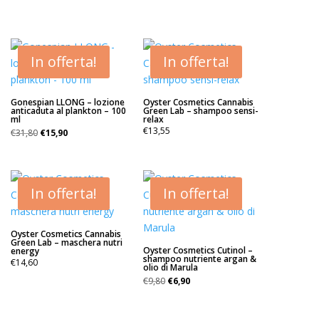
In offerta!
In offerta!
Gonespian LLONG – lozione
Oyster Cosmetics Cannabis
anticaduta al plankton – 100
Green Lab – shampoo sensi-
ml
relax
Il
Il
€
13,55
€
31,80
€
15,90
prezzo
prezzo
originale
attuale
era:
è:
€31,80.
€15,90.
In offerta!
In offerta!
Oyster Cosmetics Cannabis
Green Lab – maschera nutri
Oyster Cosmetics Cutinol –
energy
shampoo nutriente argan &
€
14,60
olio di Marula
Il
Il
€
9,80
€
6,90
prezzo
prezzo
originale
attuale