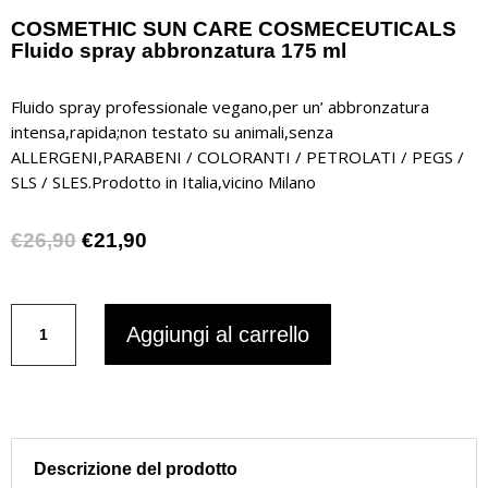
COSMETHIC SUN CARE COSMECEUTICALS
Fluido spray abbronzatura 175 ml
Fluido spray professionale vegano,per un’ abbronzatura
intensa,rapida;non testato su animali,senza
ALLERGENI,
PARABENI / COLORANTI / PETROLATI / PEGS /
SLS / SLES.Prodotto in Italia,vicino Milano
Il
Il
€
26,90
€
21,90
prezzo
prezzo
originale
attuale
COSMETHIC
era:
è:
Aggiungi al carrello
SUN
€26,90.
€21,90.
CARE
COSMECEUTICALS
Fluido
spray
abbronzatura
Descrizione del prodotto