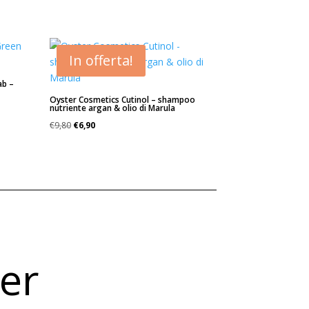
In offerta!
ab –
Oyster Cosmetics Cutinol – shampoo
nutriente argan & olio di Marula
Il
Il
€
9,80
€
6,90
prezzo
prezzo
originale
attuale
era:
è:
€9,80.
€6,90.
ter