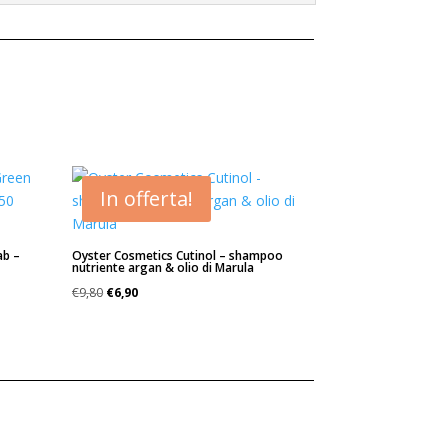
In offerta!
ab –
Oyster Cosmetics Cutinol – shampoo
nutriente argan & olio di Marula
Il
Il
€
9,80
€
6,90
prezzo
prezzo
originale
attuale
era:
è:
€9,80.
€6,90.