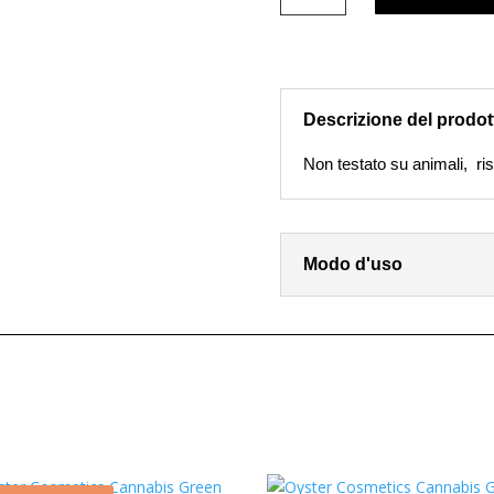
Villa
Elastissima
fiale
antirughe
Cosmetich
Descrizione del prodot
confezione
da
Non testato su animali, risul
12
pz
quantità
Modo d'uso