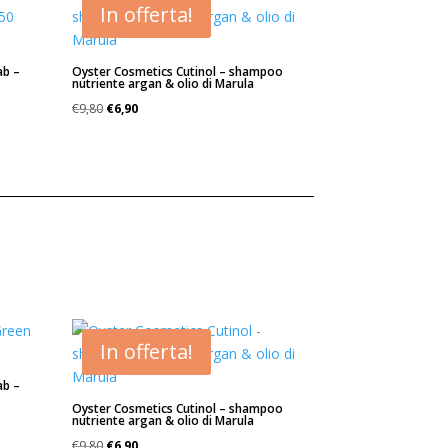
In offerta!
ab –
Oyster Cosmetics Cutinol – shampoo
nutriente argan & olio di Marula
Il
Il
€
9,80
€
6,90
prezzo
prezzo
originale
attuale
era:
è:
€9,80.
€6,90.
In offerta!
ab –
Oyster Cosmetics Cutinol – shampoo
nutriente argan & olio di Marula
Il
Il
€
9,80
€
6,90