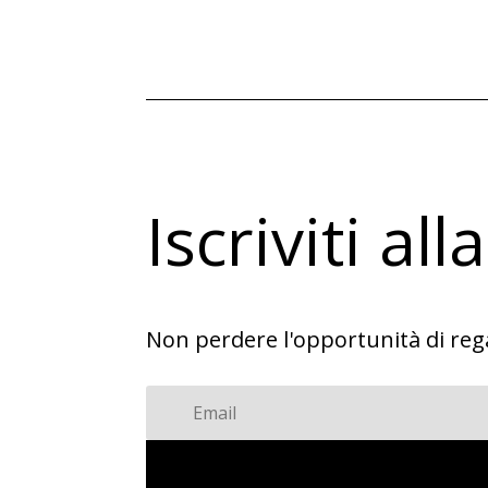
originale
attuale
era:
è:
€31,80.
€15,90.
Iscriviti al
Non perdere l'opportunità di rega