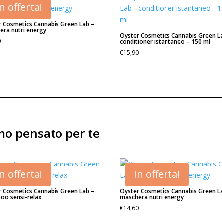
In offerta!
r Cosmetics Cannabis Green Lab –
era nutri energy
Oyster Cosmetics Cannabis Green L
0
conditioner istantaneo – 150 ml
€
15,90
amo pensato per te
In offerta!
In offerta!
r Cosmetics Cannabis Green Lab –
Oyster Cosmetics Cannabis Green L
oo sensi-relax
maschera nutri energy
5
€
14,60