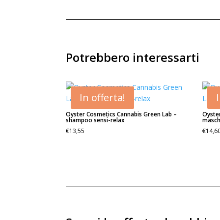
Potrebbero interessarti
In offerta!
Oyster Cosmetics Cannabis Green Lab –
Oyste
shampoo sensi-relax
masch
€
13,55
€
14,6