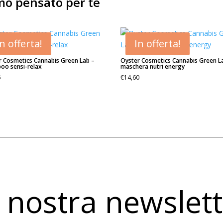
amo pensato per te
In offerta!
In offerta!
r Cosmetics Cannabis Green Lab –
Oyster Cosmetics Cannabis Green L
oo sensi-relax
maschera nutri energy
5
€
14,60
la nostra newslet