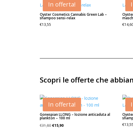
In offerta!
Oyster Cosmetics Cannabis Green Lab –
Oyste
shampoo sensi-relax
masch
€
13,55
€
14,6
Scopri le offerte che abbi
In offerta!
Gonespian LLONG – lozione anticaduta al
Oyste
plankton – 100 ml
shamp
Il
Il
€
13,5
€
31,80
€
15,90
prezzo
prezzo