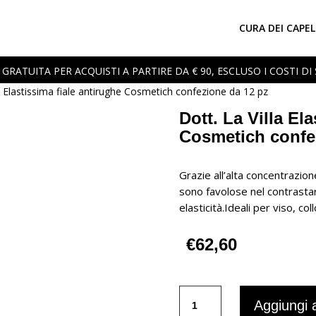
CURA DEI CAPEL
GRATUITA PER ACQUISTI A PARTIRE DA € 90, ESCLUSO I COSTI DI
la Elastissima fiale antirughe Cosmetich confezione da 12 pz
Dott. La Villa El
Cosmetich confe
Grazie all’alta concentrazion
sono favolose nel contrastar
elasticità.Ideali per viso, co
€
62,60
Dott.
Aggiungi a
La