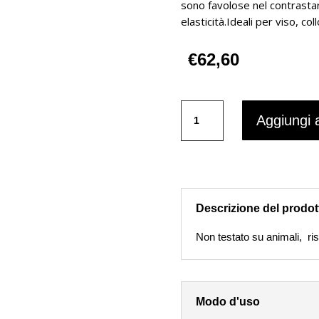
sono favolose nel contrastar
elasticità.Ideali per viso, co
€
62,60
Dott.
Aggiungi a
La
Villa
Elastissima
fiale
antirughe
Cosmetich
Descrizione del prodot
confezione
da
Non testato su animali, risul
12
pz
quantità
Modo d'uso