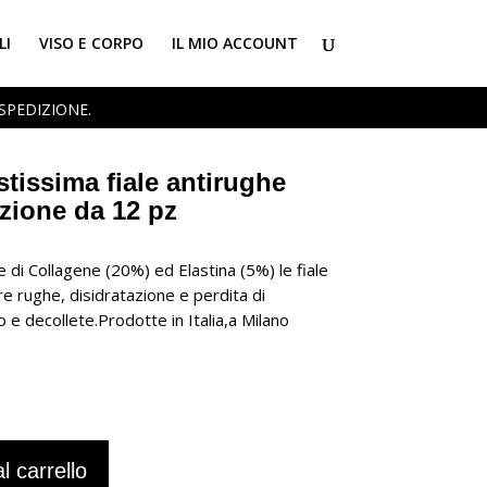
LI
VISO E CORPO
IL MIO ACCOUNT
 SPEDIZIONE.
astissima fiale antirughe
zione da 12 pz
e di Collagene (20%) ed Elastina (5%) le fiale
e rughe, disidratazione e perdita di
llo e decollete.Prodotte in Italia,a Milano
l carrello