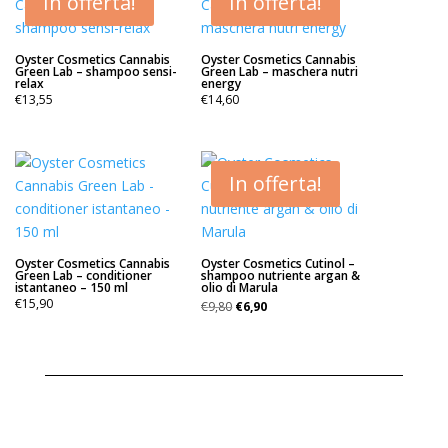
In offerta!
In offerta!
Oyster Cosmetics Cannabis
Oyster Cosmetics Cannabis
Green Lab – shampoo sensi-
Green Lab – maschera nutri
relax
energy
€
13,55
€
14,60
In offerta!
Oyster Cosmetics Cannabis
Oyster Cosmetics Cutinol –
Green Lab – conditioner
shampoo nutriente argan &
istantaneo – 150 ml
olio di Marula
Il
Il
€
15,90
€
9,80
€
6,90
prezzo
prezzo
originale
attuale
era:
è:
€9,80.
€6,90.