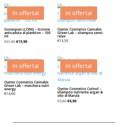
In offerta!
In offerta!
Gonespian LLONG – lozione
Oyster Cosmetics Cannabis
anticaduta al plankton – 100
Green Lab – shampoo sensi-
ml
relax
Il
Il
€
13,55
€
31,80
€
15,90
prezzo
prezzo
originale
attuale
era:
è:
€31,80.
€15,90.
In offerta!
In offerta!
Oyster Cosmetics Cannabis
Green Lab – maschera nutri
Oyster Cosmetics Cutinol –
energy
shampoo nutriente argan &
€
14,60
olio di Marula
Il
Il
€
9,80
€
6,90
prezzo
prezzo
originale
attuale
era:
è:
€9,80.
€6,90.