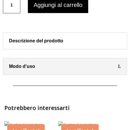
Aggiungi al carrello
PROFESSIONAL
€42,80.
€33,90.
kit
2ACTION
ANTIFORFORA/SEBO
EQU.Bagno+Tonico
Cutaneo
Descrizione del prodotto
quantità
Modo d'uso
Potrebbero interessarti