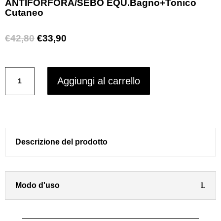
ANTIFORFORA/SEBO EQU.Bagno+Tonico
Cutaneo
Il
Il
€
42,80
€
33,90
prezzo
prezzo
originale
attuale
GONESPIAN
era:
è:
Aggiungi al carrello
PROFESSIONAL
€42,80.
€33,90.
kit
2ACTION
ANTIFORFORA/SEBO
EQU.Bagno+Tonico
Cutaneo
Descrizione del prodotto
quantità
Modo d'uso