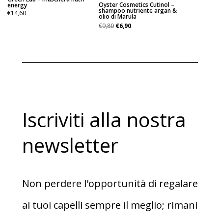
Oyster Cosmetics Cutinol –
energy
shampoo nutriente argan &
€
14,60
olio di Marula
Il
Il
€
9,80
€
6,90
prezzo
prezzo
originale
attuale
era:
è:
€9,80.
€6,90.
Iscriviti alla nostra
newsletter
Non perdere l'opportunità di regalare
ai tuoi capelli sempre il meglio; rimani