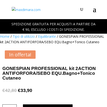
SPEDIZIONE GRATUITA PER ACQUISTI A PARTIRE DA
€ 90, ESCLUSO I COSTI DI SPEDIZIONE.
Home
/
Tipo di utilizzo
/
Equilibrante
/ GONESPIAN PROFESSIONAL
kit 2ACTION ANTIFORFORA/SEBO EQU.Bagno+Tonico Cutaneo
In offerta!
GONESPIAN PROFESSIONAL kit 2ACTION
ANTIFORFORA/SEBO EQU.Bagno+Tonico
Cutaneo
Il
Il
€
42,80
€
33,90
prezzo
prezzo
originale
attuale
GONESPIAN
era:
è: