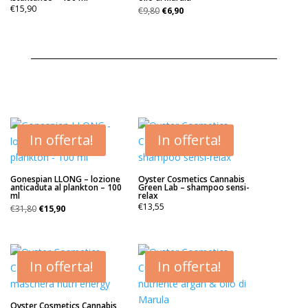
Il
Il
€
15,90
€
9,80
€
6,90
prezzo
prezzo
originale
attuale
era:
è:
€9,80.
€6,90.
In offerta!
In offerta!
Gonespian LLONG – lozione
Oyster Cosmetics Cannabis
anticaduta al plankton – 100
Green Lab – shampoo sensi-
ml
relax
Il
Il
€
13,55
€
31,80
€
15,90
prezzo
prezzo
originale
attuale
era:
è:
€31,80.
€15,90.
In offerta!
In offerta!
Oyster Cosmetics Cannabis