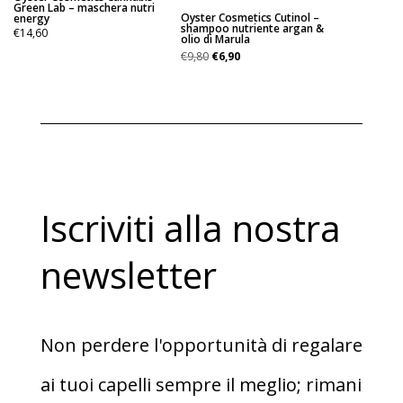
Green Lab – maschera nutri
Oyster Cosmetics Cutinol –
energy
shampoo nutriente argan &
€
14,60
olio di Marula
Il
Il
€
9,80
€
6,90
prezzo
prezzo
originale
attuale
era:
è:
€9,80.
€6,90.
Iscriviti alla nostra
newsletter
Non perdere l'opportunità di regalare
ai tuoi capelli sempre il meglio; rimani