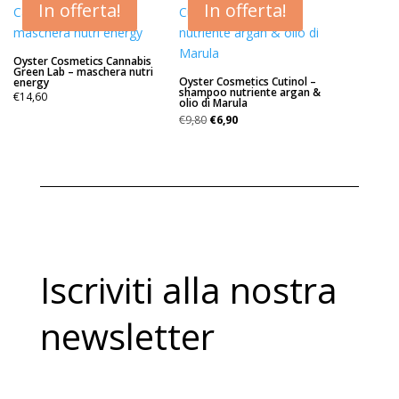
€31,80.
€15,90.
In offerta!
In offerta!
Oyster Cosmetics Cannabis
Green Lab – maschera nutri
Oyster Cosmetics Cutinol –
energy
shampoo nutriente argan &
€
14,60
olio di Marula
Il
Il
€
9,80
€
6,90
prezzo
prezzo
originale
attuale
era:
è:
€9,80.
€6,90.
Iscriviti alla nostra
newsletter