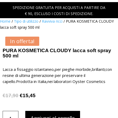
SPEDIZIONE GRATUITA PER ACQUISTI A PARTIRE DA
€ 90, ESCLUSO I COSTI DI SPEDIZIONE.
Home
/
Tipo di utilizzo
/
Ravviva ricci
/ PURA KOSMETICA CLOUDY
lacca soft spray 500 ml
In offerta!
PURA KOSMETICA CLOUDY lacca soft spray
500 ml
Lacca a fissaggio istantaneo,per pieghe morbide,brillanti;con
resine di ultima generazione per preservare il
capello.Prodotta in Italia,nei laboratori Oyster Cosmetics
Il
Il
€
17,90
€
15,45
prezzo
prezzo
originale
attuale
PURA
era:
è: