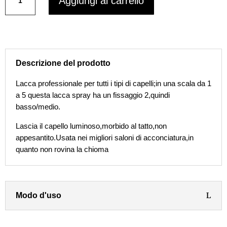
Aggiungi al carrello
KOSMETICA
€17,90.
€15,45.
CLOUDY
lacca
soft
spray
500
Descrizione del prodotto
ml
quantità
Lacca professionale per tutti i tipi di capelli;in una scala da 1
a 5 questa lacca spray ha un fissaggio 2,quindi
basso/medio.
Lascia il capello luminoso,morbido al tatto,non
appesantito.Usata nei migliori saloni di acconciatura,in
quanto non rovina la chioma
Modo d'uso