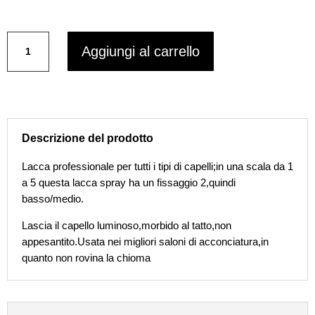
prezzo
prezzo
originale
attuale
PURA
era:
è:
Aggiungi al carrello
KOSMETICA
€17,90.
€15,45.
CLOUDY
lacca
soft
spray
500
Descrizione del prodotto
ml
quantità
Lacca professionale per tutti i tipi di capelli;in una scala da 1
a 5 questa lacca spray ha un fissaggio 2,quindi
basso/medio.
Lascia il capello luminoso,morbido al tatto,non
appesantito.Usata nei migliori saloni di acconciatura,in
quanto non rovina la chioma