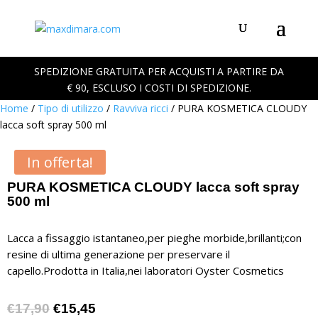
SPEDIZIONE GRATUITA PER ACQUISTI A PARTIRE DA
€ 90, ESCLUSO I COSTI DI SPEDIZIONE.
Home
/
Tipo di utilizzo
/
Ravviva ricci
/ PURA KOSMETICA CLOUDY
lacca soft spray 500 ml
In offerta!
PURA KOSMETICA CLOUDY lacca soft spray
500 ml
Lacca a fissaggio istantaneo,per pieghe morbide,brillanti;con
resine di ultima generazione per preservare il
capello.Prodotta in Italia,nei laboratori Oyster Cosmetics
Il
Il
€
17,90
€
15,45