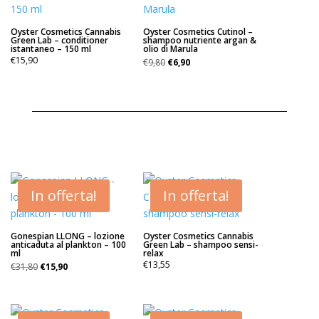
Oyster Cosmetics Cannabis
Oyster Cosmetics Cutinol –
Green Lab – conditioner
shampoo nutriente argan &
istantaneo – 150 ml
olio di Marula
Il
Il
€
15,90
€
9,80
€
6,90
prezzo
prezzo
originale
attuale
era:
è:
€9,80.
€6,90.
In offerta!
In offerta!
Gonespian LLONG – lozione
Oyster Cosmetics Cannabis
anticaduta al plankton – 100
Green Lab – shampoo sensi-
ml
relax
Il
Il
€
13,55
€
31,80
€
15,90
prezzo
prezzo
originale
attuale
era:
è: