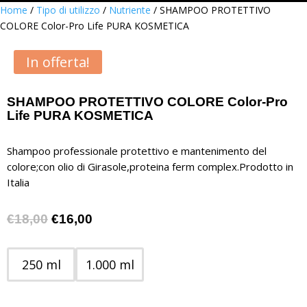
Home
/
Tipo di utilizzo
/
Nutriente
/ SHAMPOO PROTETTIVO
COLORE Color-Pro Life PURA KOSMETICA
In offerta!
SHAMPOO PROTETTIVO COLORE Color-Pro
Life PURA KOSMETICA
Shampoo professionale protettivo e mantenimento del
colore;con olio di Girasole,proteina ferm complex.Prodotto in
Italia
Il
Il
€
18,00
€
16,00
prezzo
prezzo
originale
attuale
250 ml
1.000 ml
era:
è:
€18,00.
€16,00.