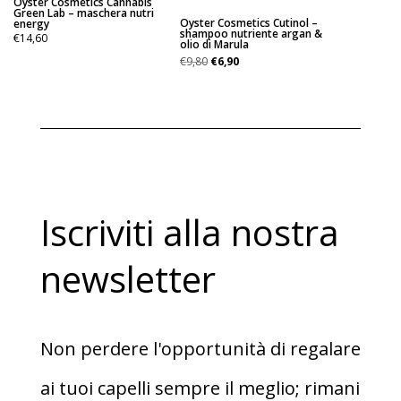
Oyster Cosmetics Cannabis
Green Lab – maschera nutri
Oyster Cosmetics Cutinol –
energy
shampoo nutriente argan &
€
14,60
olio di Marula
Il
Il
€
9,80
€
6,90
prezzo
prezzo
originale
attuale
era:
è:
€9,80.
€6,90.
Iscriviti alla nostra
newsletter
Non perdere l'opportunità di regalare
ai tuoi capelli sempre il meglio; rimani