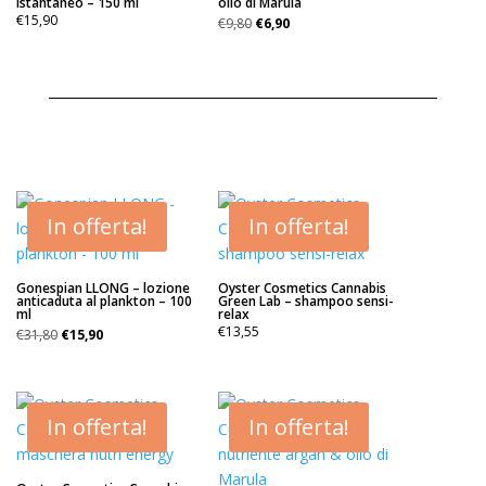
istantaneo – 150 ml
olio di Marula
Il
Il
€
15,90
€
9,80
€
6,90
prezzo
prezzo
originale
attuale
era:
è:
€9,80.
€6,90.
In offerta!
In offerta!
Gonespian LLONG – lozione
Oyster Cosmetics Cannabis
anticaduta al plankton – 100
Green Lab – shampoo sensi-
ml
relax
Il
Il
€
13,55
€
31,80
€
15,90
prezzo
prezzo
originale
attuale
era:
è:
€31,80.
€15,90.
In offerta!
In offerta!