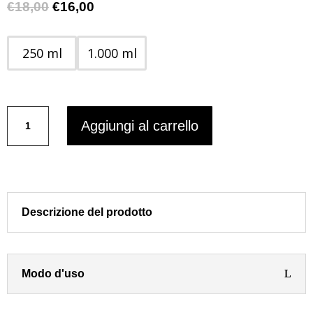
Il
Il
€
18,00
€
16,00
prezzo
prezzo
originale
attuale
250 ml
1.000 ml
era:
è:
€18,00.
€16,00.
SHAMPOO
Aggiungi al carrello
PROTETTIVO
COLORE
Color-
Pro
Life
PURA
Descrizione del prodotto
KOSMETICA
quantità
Modo d'uso