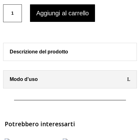
SHAMPOO
Aggiungi al carrello
PROTETTIVO
COLORE
Color-
Pro
Life
PURA
Descrizione del prodotto
KOSMETICA
quantità
Modo d'uso
Potrebbero interessarti