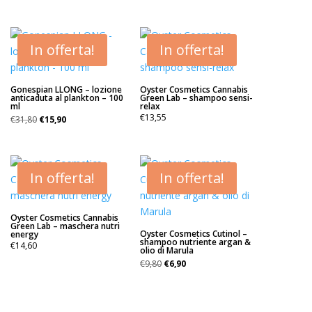
In offerta!
In offerta!
Gonespian LLONG – lozione
Oyster Cosmetics Cannabis
anticaduta al plankton – 100
Green Lab – shampoo sensi-
ml
relax
Il
Il
€
13,55
€
31,80
€
15,90
prezzo
prezzo
originale
attuale
era:
è:
€31,80.
€15,90.
In offerta!
In offerta!
Oyster Cosmetics Cannabis
Green Lab – maschera nutri
Oyster Cosmetics Cutinol –
energy
shampoo nutriente argan &
€
14,60
olio di Marula
Il
Il
€
9,80
€
6,90
prezzo
prezzo
originale
attuale
era:
è: