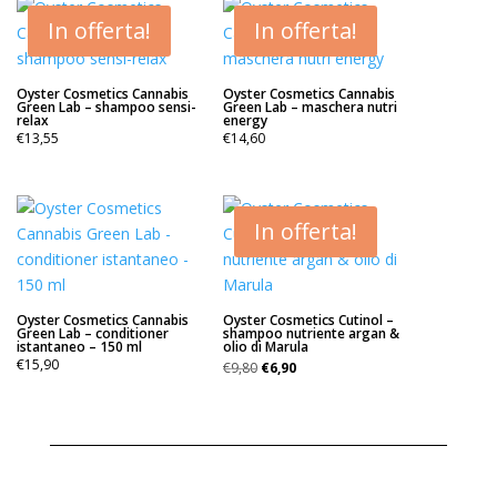
In offerta!
In offerta!
Oyster Cosmetics Cannabis
Oyster Cosmetics Cannabis
Green Lab – shampoo sensi-
Green Lab – maschera nutri
relax
energy
€
13,55
€
14,60
In offerta!
Oyster Cosmetics Cannabis
Oyster Cosmetics Cutinol –
Green Lab – conditioner
shampoo nutriente argan &
istantaneo – 150 ml
olio di Marula
Il
Il
€
15,90
€
9,80
€
6,90
prezzo
prezzo
originale
attuale
era:
è:
€9,80.
€6,90.