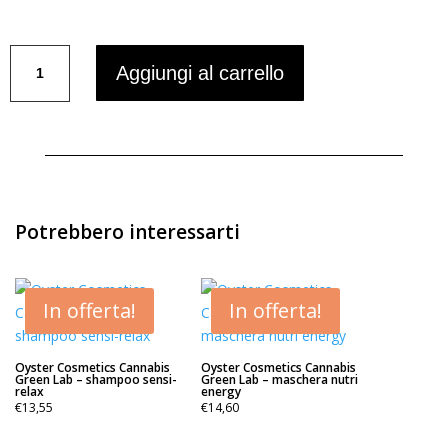
prezzo
prezzo
originale
attuale
Class
era:
è:
Aggiungi al carrello
Hair
€16,90.
€13,90.
Repair
Soon
-
shampoo
rigenerante
-
Potrebbero interessarti
250ml
quantità
In offerta!
In offerta!
Oyster Cosmetics Cannabis
Oyster Cosmetics Cannabis
Green Lab – shampoo sensi-
Green Lab – maschera nutri
relax
energy
€
13,55
€
14,60