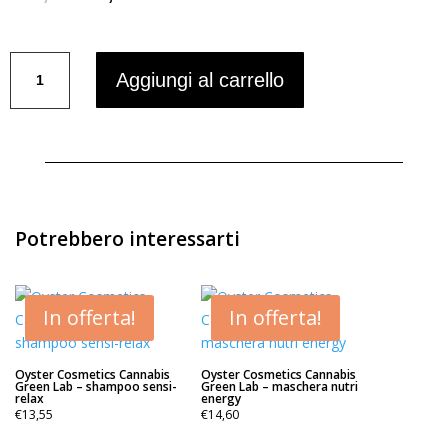
prezzo
prezzo
originale
attuale
Class
era:
è:
Aggiungi al carrello
Hair
€16,90.
€13,90.
Repair
Soon
-
shampoo
rigenerante
-
Potrebbero interessarti
250ml
quantità
In offerta!
In offerta!
Oyster Cosmetics Cannabis
Oyster Cosmetics Cannabis
Green Lab – shampoo sensi-
Green Lab – maschera nutri
relax
energy
€
13,55
€
14,60