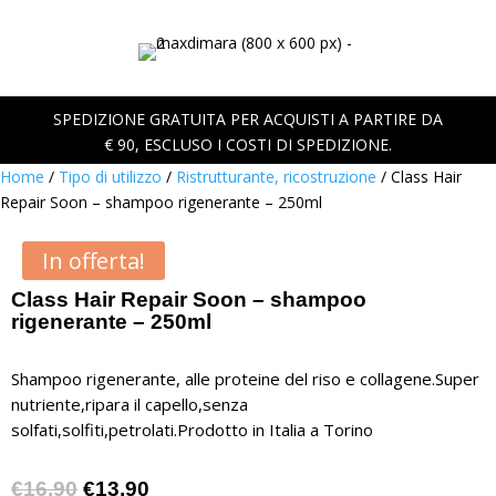
SPEDIZIONE GRATUITA PER ACQUISTI A PARTIRE DA
€ 90, ESCLUSO I COSTI DI SPEDIZIONE.
Home
/
Tipo di utilizzo
/
Ristrutturante, ricostruzione
/ Class Hair
Repair Soon – shampoo rigenerante – 250ml
In offerta!
Class Hair Repair Soon – shampoo
rigenerante – 250ml
Shampoo rigenerante, alle proteine del riso e collagene.Super
nutriente,ripara il capello,senza
solfati,solfiti,petrolati.Prodotto in Italia a Torino
Il
Il
€
16,90
€
13,90