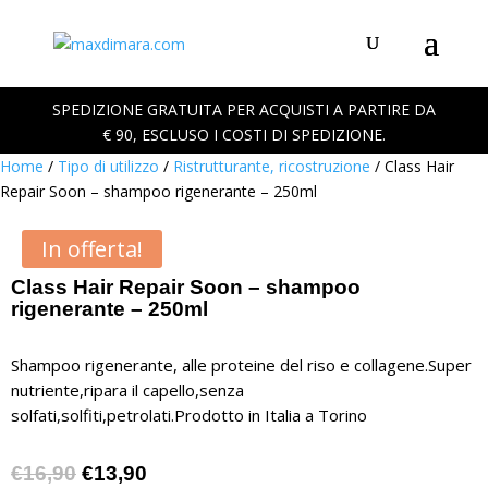
SPEDIZIONE GRATUITA PER ACQUISTI A PARTIRE DA
€ 90, ESCLUSO I COSTI DI SPEDIZIONE.
Home
/
Tipo di utilizzo
/
Ristrutturante, ricostruzione
/ Class Hair
Repair Soon – shampoo rigenerante – 250ml
In offerta!
Class Hair Repair Soon – shampoo
rigenerante – 250ml
Shampoo rigenerante, alle proteine del riso e collagene.Super
nutriente,ripara il capello,senza
solfati,solfiti,petrolati.Prodotto in Italia a Torino
Il
Il
€
16,90
€
13,90