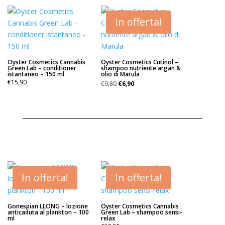
In offerta!
Oyster Cosmetics Cannabis
Oyster Cosmetics Cutinol –
Green Lab – conditioner
shampoo nutriente argan &
istantaneo – 150 ml
olio di Marula
Il
Il
€
15,90
€
9,80
€
6,90
prezzo
prezzo
originale
attuale
era:
è:
€9,80.
€6,90.
In offerta!
In offerta!
Gonespian LLONG – lozione
Oyster Cosmetics Cannabis
anticaduta al plankton – 100
Green Lab – shampoo sensi-
ml
relax