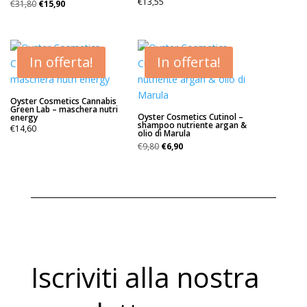
Il
Il
€
13,55
€
31,80
€
15,90
prezzo
prezzo
originale
attuale
era:
è:
€31,80.
€15,90.
In offerta!
In offerta!
Oyster Cosmetics Cannabis
Green Lab – maschera nutri
Oyster Cosmetics Cutinol –
energy
shampoo nutriente argan &
€
14,60
olio di Marula
Il
Il
€
9,80
€
6,90
prezzo
prezzo
originale
attuale
era:
è:
€9,80.
€6,90.
Iscriviti alla nostra