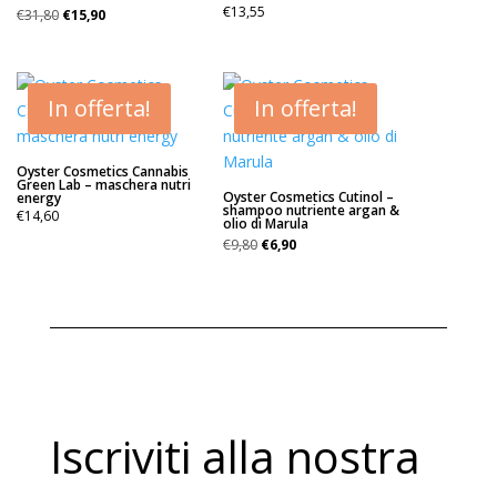
Il
Il
€
13,55
€
31,80
€
15,90
prezzo
prezzo
originale
attuale
era:
è:
€31,80.
€15,90.
In offerta!
In offerta!
Oyster Cosmetics Cannabis
Green Lab – maschera nutri
Oyster Cosmetics Cutinol –
energy
shampoo nutriente argan &
€
14,60
olio di Marula
Il
Il
€
9,80
€
6,90
prezzo
prezzo
originale
attuale
era:
è:
€9,80.
€6,90.
Iscriviti alla nostra