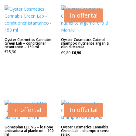
In offerta!
Oyster Cosmetics Cannabis
Oyster Cosmetics Cutinol –
Green Lab – conditioner
shampoo nutriente argan &
istantaneo – 150 ml
olio di Marula
Il
Il
€
15,90
€
9,80
€
6,90
prezzo
prezzo
originale
attuale
era:
è:
€9,80.
€6,90.
In offerta!
In offerta!
Gonespian LLONG – lozione
Oyster Cosmetics Cannabis
anticaduta al plankton – 100
Green Lab – shampoo sensi-
ml
relax