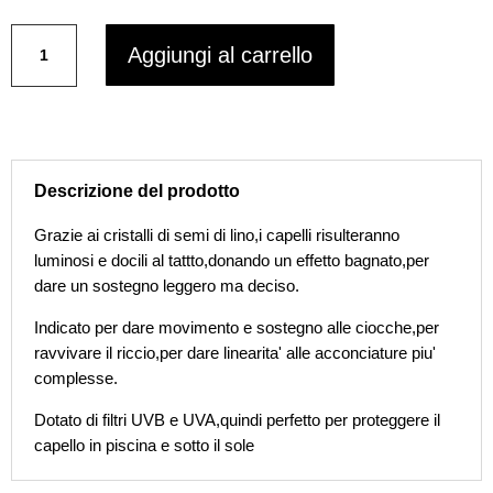
originale
attuale
TMT
era:
è:
Aggiungi al carrello
Milano
€15,90.
€10,90.
-
Glaze
Gel
fissaggio
deciso
Descrizione del prodotto
e
dinamico
Grazie ai cristalli di semi di lino,i capelli risulteranno
250
luminosi e docili al tattto,donando un effetto bagnato,per
ml
dare un sostegno leggero ma deciso.
quantità
Indicato per dare movimento e sostegno alle ciocche,per
ravvivare il riccio,per dare linearita' alle acconciature piu'
complesse.
Dotato di filtri UVB e UVA,quindi perfetto per proteggere il
capello in piscina e sotto il sole