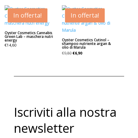
originale
attuale
era:
è:
€31,80.
€15,90.
In offerta!
In offerta!
Oyster Cosmetics Cannabis
Green Lab – maschera nutri
Oyster Cosmetics Cutinol –
energy
shampoo nutriente argan &
€
14,60
olio di Marula
Il
Il
€
9,80
€
6,90
prezzo
prezzo
originale
attuale
era:
è:
€9,80.
€6,90.
Iscriviti alla nostra
newsletter