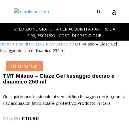
SPEDIZIONE GRATUITA PER ACQUISTI A PARTIRE DA
€ 90, ESCLUSO I COSTI DI SPEDIZIONE.
Home
/
Tipo di utilizzo
/
Ravviva ricci
/ TMT Milano – Glaze Gel
fissaggio deciso e dinamico 250 ml
In offerta!
TMT Milano – Glaze Gel fissaggio deciso e
dinamico 250 ml
Gel liquido professionale ai semi di lino;fissaggio deciso,non si
risciacqua.Con filtro solare protettivo.Prodotto in Italia
Il
Il
€
15,90
€
10,90
prezzo
prezzo