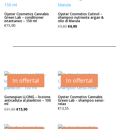
Oyster Cosmetics Cannabis
Oyster Cosmetics Cutinol –
Green Lab – conditioner
shampoo nutriente argan &
istantaneo – 150 ml
olio di Marula
Il
Il
€
15,90
€
9,80
€
6,90
prezzo
prezzo
originale
attuale
era:
è:
€9,80.
€6,90.
In offerta!
In offerta!
Gonespian LLONG – lozione
Oyster Cosmetics Cannabis
anticaduta al plankton – 100
Green Lab – shampoo sensi-
ml
relax
Il
Il
€
13,55
€
31,80
€
15,90
prezzo
prezzo
originale
attuale
era:
è: