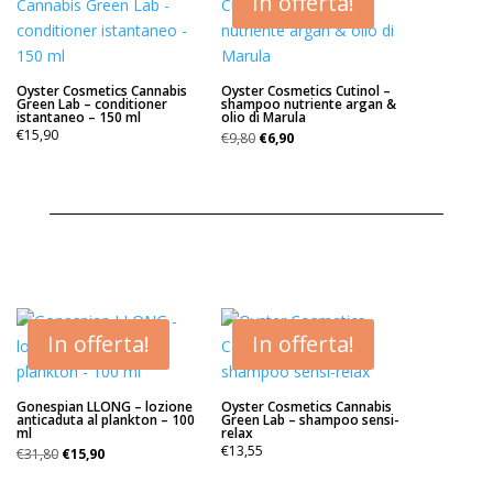
In offerta!
Oyster Cosmetics Cannabis
Oyster Cosmetics Cutinol –
Green Lab – conditioner
shampoo nutriente argan &
istantaneo – 150 ml
olio di Marula
Il
Il
€
15,90
€
9,80
€
6,90
prezzo
prezzo
originale
attuale
era:
è:
€9,80.
€6,90.
In offerta!
In offerta!
Gonespian LLONG – lozione
Oyster Cosmetics Cannabis
anticaduta al plankton – 100
Green Lab – shampoo sensi-
ml
relax
Il
Il
€
13,55
€
31,80
€
15,90
prezzo
prezzo