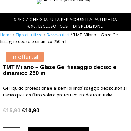
SPEDIZIONE GRATUITA PER ACQUISTI A PARTIRE DA
€ 90, ESCLUSO I COSTI DI SPEDIZIONE.
Home
/
Tipo di utilizzo
/
Ravviva ricci
/ TMT Milano – Glaze Gel
fissaggio deciso e dinamico 250 ml
In offerta!
TMT Milano – Glaze Gel fissaggio deciso e
dinamico 250 ml
Gel liquido professionale ai semi di lino;fissaggio deciso,non si
risciacqua.Con filtro solare protettivo.Prodotto in Italia
Il
Il
€
15,90
€
10,90
prezzo
prezzo
originale
attuale
TMT
era:
è: