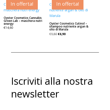
€31,80.
€15,90.
In offerta!
In offerta!
Oyster Cosmetics Cannabis
Green Lab – maschera nutri
Oyster Cosmetics Cutinol –
energy
shampoo nutriente argan &
€
14,60
olio di Marula
Il
Il
€
9,80
€
6,90
prezzo
prezzo
originale
attuale
era:
è:
€9,80.
€6,90.
Iscriviti alla nostra
newsletter