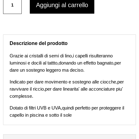
Aggiungi al carrello
Milano
€15,90.
€10,90.
-
Glaze
Gel
fissaggio
deciso
Descrizione del prodotto
e
dinamico
Grazie ai cristalli di semi di lino,i capelli risulteranno
250
luminosi e docili al tattto,donando un effetto bagnato,per
ml
dare un sostegno leggero ma deciso.
quantità
Indicato per dare movimento e sostegno alle ciocche,per
ravvivare il riccio,per dare linearita' alle acconciature piu'
complesse.
Dotato di filtri UVB e UVA,quindi perfetto per proteggere il
capello in piscina e sotto il sole