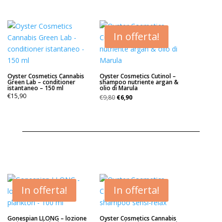
In offerta!
Oyster Cosmetics Cannabis
Oyster Cosmetics Cutinol –
Green Lab – conditioner
shampoo nutriente argan &
istantaneo – 150 ml
olio di Marula
Il
Il
€
15,90
€
9,80
€
6,90
prezzo
prezzo
originale
attuale
era:
è:
€9,80.
€6,90.
In offerta!
In offerta!
Gonespian LLONG – lozione
Oyster Cosmetics Cannabis