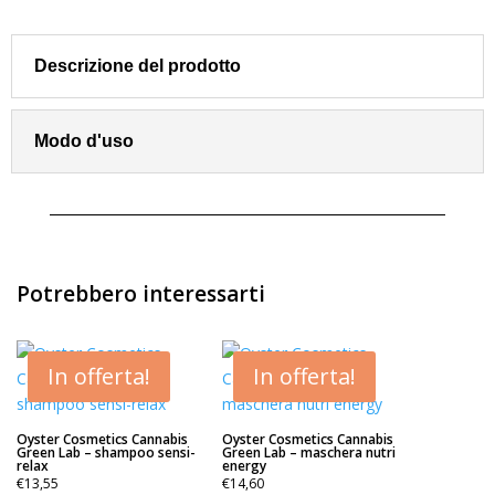
Forfora
Vitalfarco
100
Descrizione del prodotto
ml
quantità
Modo d'uso
Potrebbero interessarti
In offerta!
In offerta!
Oyster Cosmetics Cannabis
Oyster Cosmetics Cannabis
Green Lab – shampoo sensi-
Green Lab – maschera nutri
relax
energy
€
13,55
€
14,60