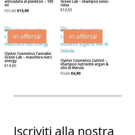
anticaduta al plankton – 100
Green Lab – shampoo sensi-
ml
relax
Il
Il
€
13,55
€
31,80
€
15,90
prezzo
prezzo
originale
attuale
era:
è:
€31,80.
€15,90.
In offerta!
In offerta!
Oyster Cosmetics Cannabis
Green Lab – maschera nutri
Oyster Cosmetics Cutinol –
energy
shampoo nutriente argan &
€
14,60
olio di Marula
Il
Il
€
9,80
€
6,90
prezzo
prezzo
originale
attuale
era:
è:
€9,80.
€6,90.
Iscriviti alla nostra