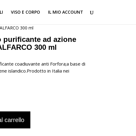
LI
VISO E CORPO
IL MIO ACCOUNT
ITALFARCO 300 ml
purificante ad azione
TALFARCO 300 ml
icante coadiuvante anti Forfora;a base di
hene islandico.Prodotto in Italia nei
l carrello