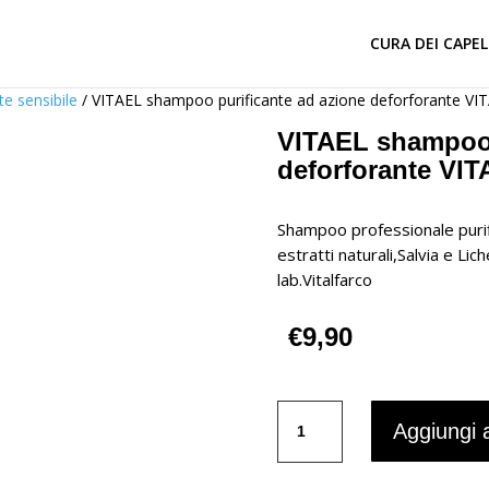
CURA DEI CAPEL
ute sensibile
/ VITAEL shampoo purificante ad azione deforforante V
VITAEL shampoo 
deforforante VI
Shampoo professionale purif
estratti naturali,Salvia e Lic
lab.Vitalfarco
€
9,90
VITAEL
Aggiungi a
shampoo
purificante
ad