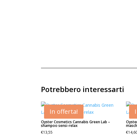
Potrebbero interessarti
In offerta!
Oyster Cosmetics Cannabis Green Lab –
Oyste
shampoo sensi-relax
masch
€
13,55
€
14,6