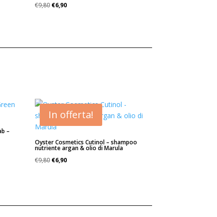
Il
Il
€
9,80
€
6,90
prezzo
prezzo
originale
attuale
era:
è:
€9,80.
€6,90.
In offerta!
ab –
Oyster Cosmetics Cutinol – shampoo
nutriente argan & olio di Marula
Il
Il
€
9,80
€
6,90
prezzo
prezzo
originale
attuale
era:
è:
€9,80.
€6,90.