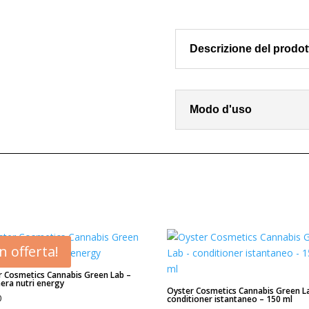
azione
deforforante
VITALFARCO
Descrizione del prodot
300
ml
quantità
Modo d'uso
In offerta!
r Cosmetics Cannabis Green Lab –
era nutri energy
Oyster Cosmetics Cannabis Green L
0
conditioner istantaneo – 150 ml