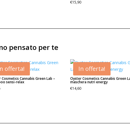
€
15,90
amo pensato per te
In offerta!
In offerta!
r Cosmetics Cannabis Green Lab –
Oyster Cosmetics Cannabis Green L
oo sensi-relax
maschera nutri energy
5
€
14,60