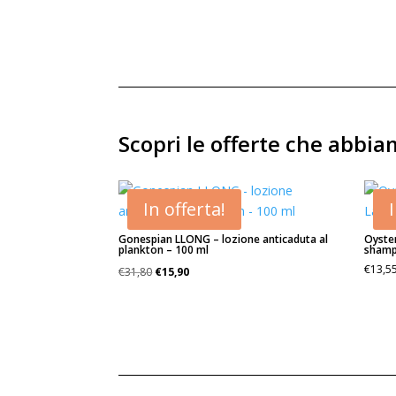
Scopri le offerte che abbi
In offerta!
Gonespian LLONG – lozione anticaduta al
Oyste
plankton – 100 ml
shamp
Il
Il
€
13,5
€
31,80
€
15,90
prezzo
prezzo
originale
attuale
era:
è:
€31,80.
€15,90.