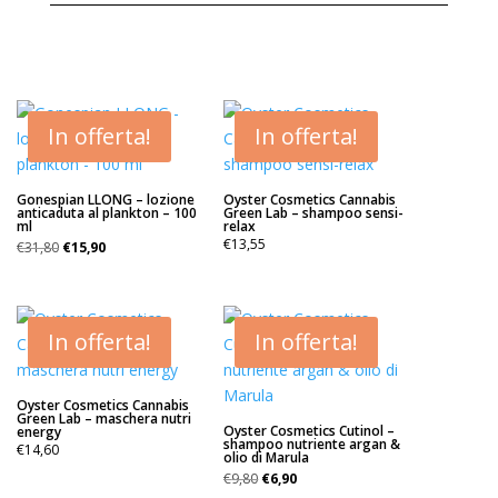
In offerta!
In offerta!
Gonespian LLONG – lozione
Oyster Cosmetics Cannabis
anticaduta al plankton – 100
Green Lab – shampoo sensi-
ml
relax
Il
Il
€
13,55
€
31,80
€
15,90
prezzo
prezzo
originale
attuale
era:
è:
€31,80.
€15,90.
In offerta!
In offerta!
Oyster Cosmetics Cannabis
Green Lab – maschera nutri
Oyster Cosmetics Cutinol –
energy
shampoo nutriente argan &
€
14,60
olio di Marula
Il
Il
€
9,80
€
6,90
prezzo
prezzo