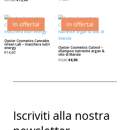
prezzo
prezzo
originale
attuale
era:
è:
€31,80.
€15,90.
In offerta!
In offerta!
Oyster Cosmetics Cannabis
Green Lab – maschera nutri
Oyster Cosmetics Cutinol –
energy
shampoo nutriente argan &
€
14,60
olio di Marula
Il
Il
€
9,80
€
6,90
prezzo
prezzo
originale
attuale
era:
è:
€9,80.
€6,90.
Iscriviti alla nostra