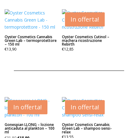
In offerta!
Oyster Cosmetics Cannabis
Oyster Cosmetics Cutinol –
Green Lab – termoprotettore
machera ricostruzione
– 150 ml
Rebirth
€
13,90
€
12,85
In offerta!
In offerta!
Gonespian LLONG – lozione
Oyster Cosmetics Cannabis
anticaduta al plankton – 100
Green Lab – shampoo sensi-
ml
relax
Il
Il
€
13,55
€
31,80
€
15,90