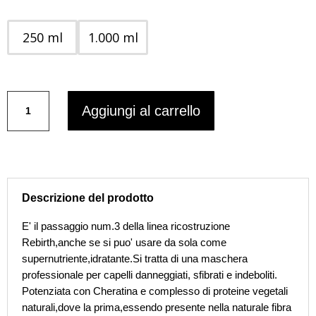
250 ml
1.000 ml
Oyster
Aggiungi al carrello
Cosmetics
Cutinol
-
machera
ricostruzione
Rebirth
Descrizione del prodotto
quantità
E' il passaggio num.3 della linea ricostruzione
Rebirth,anche se si puo' usare da sola come
supernutriente,idratante.Si tratta di una maschera
professionale per capelli danneggiati, sfibrati e indeboliti.
Potenziata con Cheratina e complesso di proteine vegetali
naturali,dove la prima,essendo presente nella naturale fibra