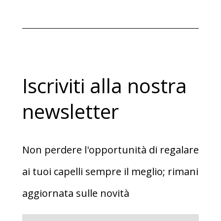
originale
attuale
era:
è:
€9,80.
€6,90.
Iscriviti alla nostra
newsletter
Non perdere l'opportunità di regalare
ai tuoi capelli sempre il meglio; rimani
aggiornata sulle novità