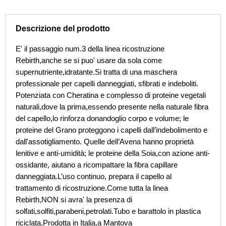
machera
ricostruzione
Rebirth
Descrizione del prodotto
quantità
E' il passaggio num.3 della linea ricostruzione
Rebirth,anche se si puo' usare da sola come
supernutriente,idratante.Si tratta di una maschera
professionale per capelli danneggiati, sfibrati e indeboliti.
Potenziata con Cheratina e complesso di proteine vegetali
naturali,dove la prima,essendo presente nella naturale fibra
del capello,lo rinforza donandoglio corpo e volume; le
proteine del Grano proteggono i capelli dall’indebolimento e
dall'assotigliamento. Quelle dell’Avena hanno proprietà
lenitive e anti-umidità; le proteine della Soia,con azione anti-
ossidante, aiutano a ricompattare la fibra capillare
danneggiata.L’uso continuo, prepara il capello al
trattamento di ricostruzione.Come tutta la linea
Rebirth,NON si avra' la presenza di
solfati,solfiti,parabeni,petrolati.Tubo e barattolo in plastica
riciclata.Prodotta in Italia,a Mantova